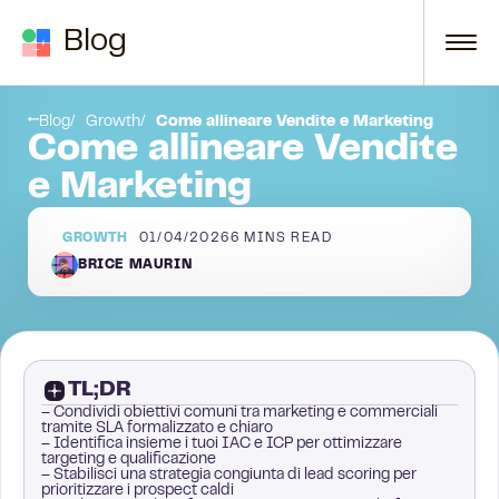
Skip to content
Blog
 Marketing automaticamente
Cosa c’è da ricordare
Blog
Growth
Come allineare Vendite e Marketing
Come allineare Vendite
e Marketing
GROWTH
01/04/2026
6
MINS READ
BRICE MAURIN
TL;DR
– Condividi obiettivi comuni tra marketing e commerciali
tramite SLA formalizzato e chiaro
– Identifica insieme i tuoi IAC e ICP per ottimizzare
targeting e qualificazione
– Stabilisci una strategia congiunta di lead scoring per
prioritizzare i prospect caldi