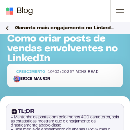
Skip to content
Blog
ndas envolventes
Garanta mais engajamento no LinkedIn
Blog
Crescimento
Como criar posts de vendas envolvent
Como criar posts de
vendas envolventes no
LinkedIn
CRESCIMENTO
10/03/2026
7
MINS READ
BRICE MAURIN
TL;DR
– Mantenha os posts com pelo menos 400 caracteres, pois
as estatísticas mostram que o engajamento cai
drasticamente abaixo disso
– Taxa média de engajamento de apenas 0,35%, mas o