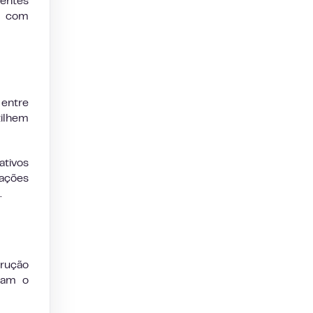
ientes
s com
entre
tilhem
tivos
uações
.
trução
zam o