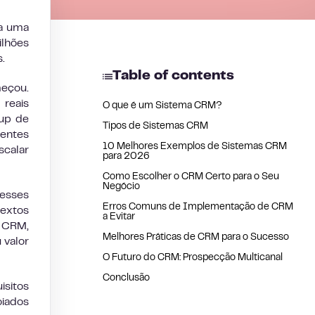
da uma
ilhões
.
Table of contents
meçou.
reais
O que é um Sistema CRM?
tup de
Tipos de Sistemas CRM
rentes
10 Melhores Exemplos de Sistemas CRM
scalar
para 2026
Como Escolher o CRM Certo para o Seu
Negócio
esses
Erros Comuns de Implementação de CRM
extos
a Evitar
e CRM,
Melhores Práticas de CRM para o Sucesso
 valor
O Futuro do CRM: Prospecção Multicanal
Conclusão
isitos
oiados