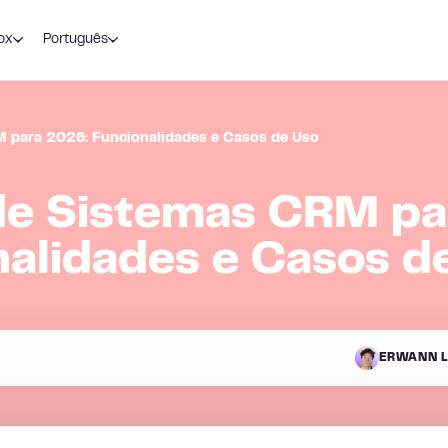
ox
Português
 para 2026: Funcionalidades e Casos de Uso
de Sistemas CRM pa
alidades e Casos d
ERWANN L