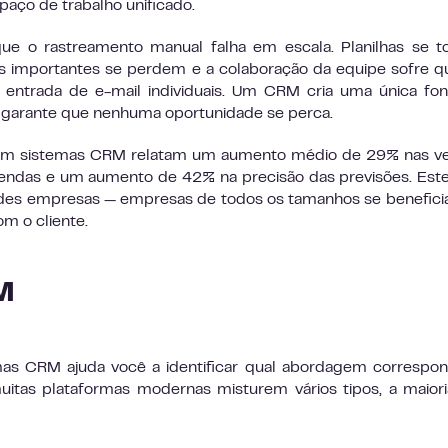
ço de trabalho unificado.
 o rastreamento manual falha em escala. Planilhas se t
s importantes se perdem e a colaboração da equipe sofre 
 entrada de e-mail individuais. Um CRM cria uma única fo
 garante que nenhuma oportunidade se perca.
sam sistemas CRM relatam um aumento médio de 29% nas ve
endas e um aumento de 42% na precisão das previsões. Est
ndes empresas — empresas de todos os tamanhos se benefic
m o cliente.
M
mas CRM ajuda você a identificar qual abordagem correspo
itas plataformas modernas misturem vários tipos, a maior