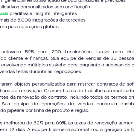
 gerenciamento avançado de oportunidades e previsões
aplicativos personalizados sem codificação
eads
preditiva e insights inteligentes
is de 3.000 integrações de terceiros
oma para operações globais
software B2B com 200 funcionários, lutava com sis
do cliente e finanças. Sua equipe de vendas de 15 pesso
envolvendo múltiplos stakeholders, enquanto o sucesso do c
 vendas feitas durante as negociações.
iaram objetos personalizados para rastrear contratos de so
cos de renovação. Criaram fluxos de trabalho automatizad
ntes da renovação do contrato, incluindo todos os termos ori
. Sua equipe de operações de vendas construiu dashb
o pipeline por linha de produto e região.
ões melhorou de 62% para 89%, as taxas de renovação aume
em 12 dias. A equipe financeira automatizou a geração de f