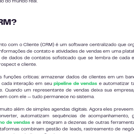
o do mundo real.
CRM?
to com o Cliente (CRM) é um software centralizado que or
 informações de contato e atividades de vendas em uma plat
de dados de contatos sofisticado que se lembra de cada e
ospect e cliente.
 funções críticas: armazenar dados de clientes em um ba
r cada interação em seu
pipeline de vendas
e automatizar t
pe. Quando um representante de vendas deixa sua empresa
aem com ele — tudo permanece no sistema.
ito além de simples agendas digitais. Agora eles preveem
onverter, automatizam sequências de acompanhamento, 
o de vendas
e se integram a dezenas de outras ferramen
ataformas combinam gestão de leads, rastreamento de negó