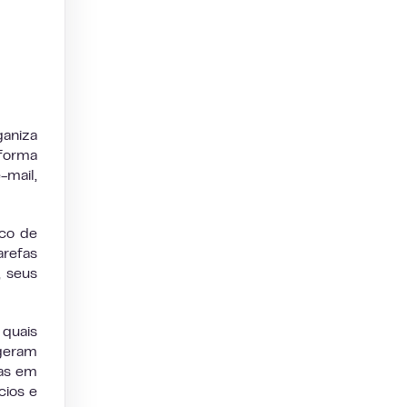
ganiza
aforma
-mail,
nco de
arefas
, seus
 quais
geram
tas em
cios e