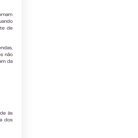
ornam
quando
nte de
ndas,
es não
iam da
nde às
ia dos