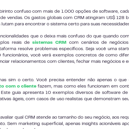
irinto confuso com mais de 1.000 opções de software, ca
de vendas. Os gastos globais com CRM atingiram US$ 128 b
utam para encontrar o sistema certo para suas necessidades
ncionalidades que o deixa mais confuso do que quando co
mplos reais de
sistemas CRM
com cenários de negócios 
forma resolve problemas específicos. Seja você uma star
funcionários, você verá exemplos concretos de como dife
ciar relacionamentos com clientes, fechar mais negócios e e
as sim o certo. Você precisa entender não apenas o que 
to com o cliente
fazem, mas como eles funcionam em cont
. Este guia apresenta 10 exemplos diversos de software d
nativas ágeis, com casos de uso realistas que demonstram seu
a avaliar qual CRM atende ao tamanho do seu negócio, aos requ
nto. Sem marketing superficial, apenas insights acionáveis ap