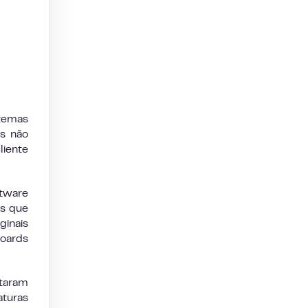
temas
as não
liente
ftware
os que
ginais
oards
ntaram
aturas