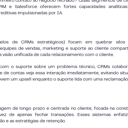
imeiro contato ao negócio fechado? Quais segmentos de cl
CRM e Salesforce oferecem fortes capacidades analítica
reditivas impulsionadas por IA.
dos de CRMs estratégicos) focam em quebrar silos 
equipes de vendas, marketing e suporte ao cliente compar
 visão unificada de cada relacionamento com o cliente.
com o suporte sobre um problema técnico, CRMs colabora
de contas veja essa interação imediatamente, evitando sit
vem um upsell enquanto o suporte lida com uma reclamação
em de longo prazo e centrada no cliente, focada na cons
vez de apenas fechar transações. Esses sistemas enfati
ão e as estratégias de retenção.