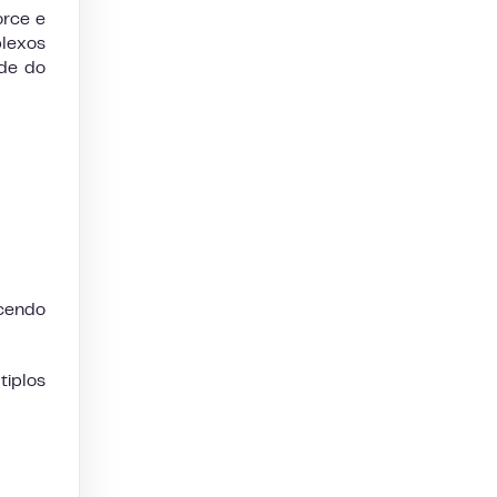
orce e
plexos
úde do
cendo
iplos