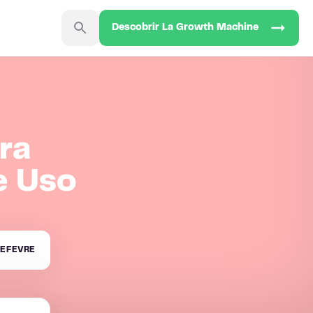
Descobrir La Growth Machine
ra
e Uso
EFEVRE