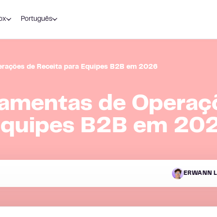
ox
Português
erações de Receita para Equipes B2B em 2026
ramentas de Operaç
 Equipes B2B em 20
ERWANN L