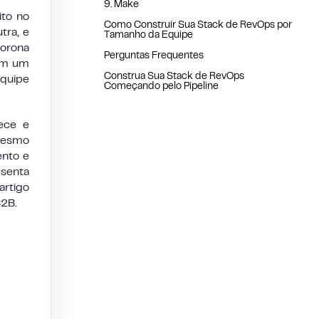
9. Make
ito no
Como Construir Sua Stack de RevOps por
tra, e
Tamanho da Equipe
morona
Perguntas Frequentes
nam um
Construa Sua Stack de RevOps
equipe
Começando pelo Pipeline
ece e
mesmo
ento e
esenta
artigo
B2B.