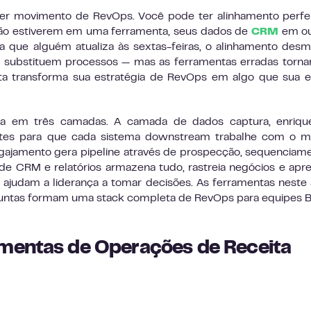
uer movimento de RevOps. Você pode ter alinhamento perfe
ão estiverem em uma ferramenta, seus dados de
CRM
em ou
ha que alguém atualiza às sextas-feiras, o alinhamento des
o substituem processos — mas as ferramentas erradas tor
ta transforma sua estratégia de RevOps em algo que sua 
 em três camadas. A camada de dados captura, enriqu
entes para que cada sistema downstream trabalhe com o 
gajamento gera pipeline através de prospecção, sequenciam
de CRM e relatórios armazena tudo, rastreia negócios e apr
e ajudam a liderança a tomar decisões. As ferramentas neste 
juntas formam uma stack completa de RevOps para equipes 
amentas de Operações de Receita