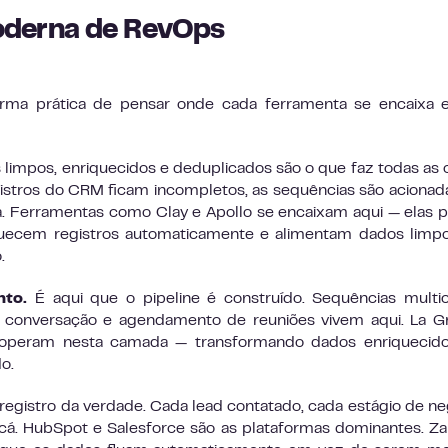
derna de RevOps
ma prática de pensar onde cada ferramenta se encaixa e
 limpos, enriquecidos e deduplicados são o que faz todas as 
istros do CRM ficam incompletos, as sequências são aciona
lha. Ferramentas como Clay e Apollo se encaixam aqui — elas
quecem registros automaticamente e alimentam dados limp
.
nto.
É aqui que o pipeline é construído. Sequências multic
e conversação e agendamento de reuniões vivem aqui. La 
lo operam nesta camada — transformando dados enriquecid
o.
registro da verdade. Cada lead contatado, cada estágio de ne
cá. HubSpot e Salesforce são as plataformas dominantes. Za