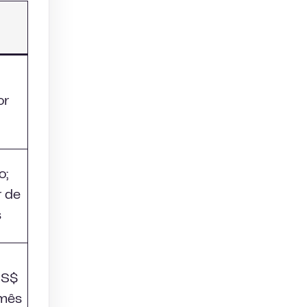
or
o;
r de
s
US$
/mês