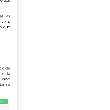
vidos
as as
 volta
o que
ck de
tor de
 único
tam a