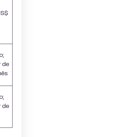
US$
o;
r de
mês
o;
r de