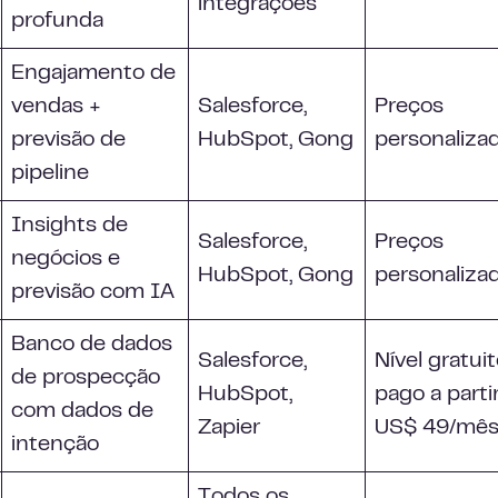
integrações
profunda
Engajamento de
vendas +
Salesforce,
Preços
previsão de
HubSpot, Gong
personaliza
pipeline
Insights de
Salesforce,
Preços
negócios e
HubSpot, Gong
personaliza
previsão com IA
Banco de dados
Salesforce,
Nível gratuit
de prospecção
HubSpot,
pago a parti
com dados de
Zapier
US$ 49/mê
intenção
Todos os