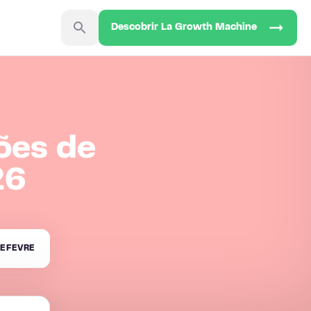
Descobrir La Growth Machine
ões de
26
EFEVRE