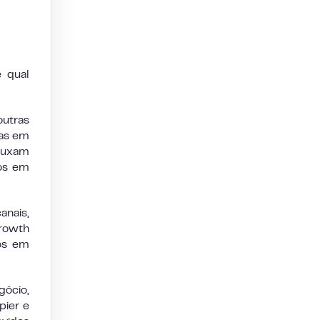
 qual
outras
das em
 puxam
os em
anais,
Growth
os em
gócio,
pier e