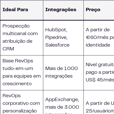
Ideal Para
Integrações
Preço
Prospecção
HubSpot,
A partir de
multicanal com
Pipedrive,
€60/mês p
atribuição de
Salesforce
identidade
CRM
Base RevOps
Nível gratuit
tudo-em-um
Mais de 1.000
pago a parti
para equipes em
integrações
US$ 45/mê
crescimento
RevOps
AppExchange,
corporativo com
A partir de 
mais de 3.000
personalização
25/usuário