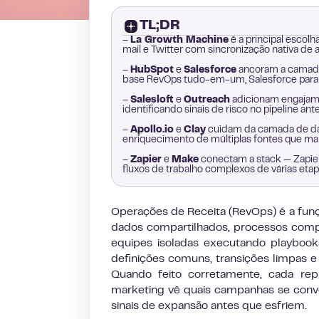
TL;DR
–
La Growth Machine
é a principal escol
mail e Twitter com sincronização nativa d
–
HubSpot
e
Salesforce
ancoram a camada
base RevOps tudo-em-um, Salesforce para 
–
Salesloft
e
Outreach
adicionam engajame
identificando sinais de risco no pipeline an
–
Apollo.io
e
Clay
cuidam da camada de dad
enriquecimento de múltiplas fontes que m
–
Zapier
e
Make
conectam a stack — Zapier
fluxos de trabalho complexos de várias etap
Operações de Receita (RevOps) é a funç
dados compartilhados, processos compar
equipes isoladas executando playbook
definições comuns, transições limpas e
Quando feito corretamente, cada rep
marketing vê quais campanhas se conv
sinais de expansão antes que esfriem.