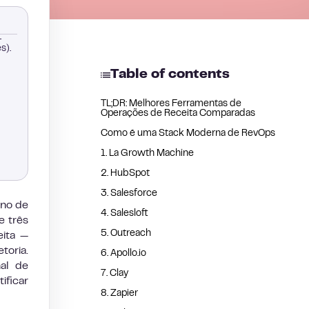
-
s).
Table of contents
TL;DR: Melhores Ferramentas de
Operações de Receita Comparadas
Como é uma Stack Moderna de RevOps
1. La Growth Machine
2. HubSpot
3. Salesforce
rno de
4. Salesloft
e três
5. Outreach
eita —
toria.
6. Apollo.io
al de
7. Clay
ificar
8. Zapier