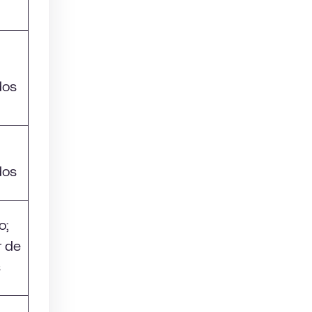
dos
dos
o;
r de
s