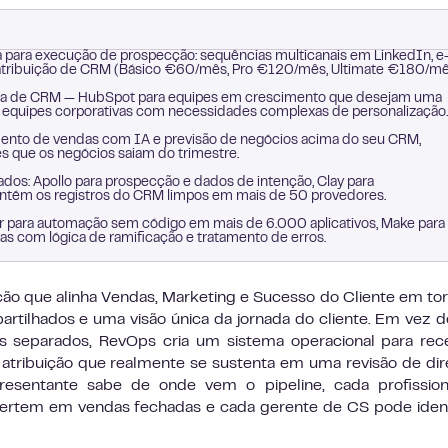
ha para execução de prospecção: sequências multicanais em LinkedIn, e
e atribuição de CRM (Básico €60/mês, Pro €120/mês, Ultimate €180/mê
 de CRM — HubSpot para equipes em crescimento que desejam uma
equipes corporativas com necessidades complexas de personalização.
nto de vendas com IA e previsão de negócios acima do seu CRM,
tes que os negócios saiam do trimestre.
os: Apollo para prospecção e dados de intenção, Clay para
antém os registros do CRM limpos em mais de 50 provedores.
 para automação sem código em mais de 6.000 aplicativos, Make para
as com lógica de ramificação e tratamento de erros.
ão que alinha Vendas, Marketing e Sucesso do Cliente em to
tilhados e uma visão única da jornada do cliente. Em vez d
s separados, RevOps cria um sistema operacional para rec
 atribuição que realmente se sustenta em uma revisão de dire
resentante sabe de onde vem o pipeline, cada profission
ertem em vendas fechadas e cada gerente de CS pode ident