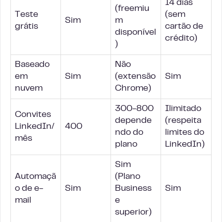
14 dias
(freemiu
Teste
(sem
Sim
m
grátis
cartão de
disponível
crédito)
)
Baseado
Não
em
Sim
(extensão
Sim
nuvem
Chrome)
300-800
Ilimitado
Convites
depende
(respeita
LinkedIn/
400
ndo do
limites do
mês
plano
LinkedIn)
Sim
Automaçã
(Plano
o de e-
Sim
Business
Sim
mail
e
superior)