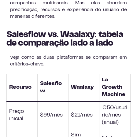
campanhas multicanais. Mas elas abordam
precificação, recursos e experiência do usuário de
maneiras diferentes.
Salesflow vs. Waalaxy: tabela
de comparação lado a lado
Veja como as duas plataformas se comparam em
critérios-chave:
La
Salesflo
Recurso
Waalaxy
Growth
w
Machine
€50/usuá
Preço
$99/mês
$21/mês
rio/mês
inicial
(anual)
Sim