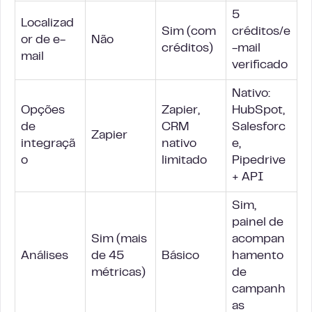
5
Localizad
Sim (com
créditos/e
or de e-
Não
créditos)
-mail
mail
verificado
Nativo:
Opções
Zapier,
HubSpot,
de
CRM
Salesforc
Zapier
integraçã
nativo
e,
o
limitado
Pipedrive
+ API
Sim,
painel de
Sim (mais
acompan
Análises
de 45
Básico
hamento
métricas)
de
campanh
as