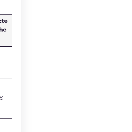
zte
he
 €