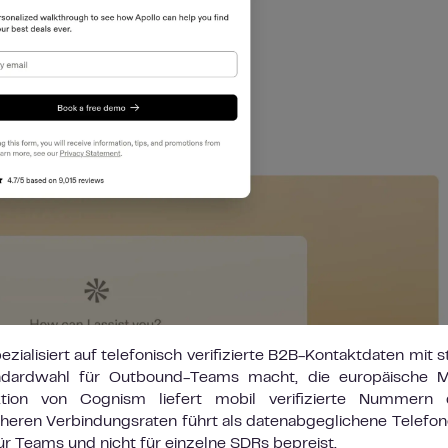
ezialisiert auf telefonisch verifizierte B2B-Kontaktdaten mit s
dardwahl für Outbound-Teams macht, die europäische M
tion von Cognism liefert mobil verifizierte Nummern 
heren Verbindungsraten führt als datenabgeglichene Telefon
für Teams und nicht für einzelne SDRs bepreist.