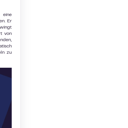
 eine
en. Er
wingt
rt von
nden,
tisch
eln zu