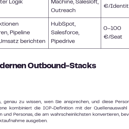
ter Logik
Machine, Salesloft,
€/Identit
Outreach
aktionen
HubSpot,
0–100
ren, Pipeline
Salesforce,
€/Seat
 Umsatz berichten
Pipedrive
odernen Outbound-Stacks
s, genau zu wissen, wen Sie ansprechen, und diese Perso
ne kombiniert die ICP-Definition mit der Quellenauswahl
en und Personas, die am wahrscheinlichsten konvertieren, bev
aktaufnahme ausgeben.