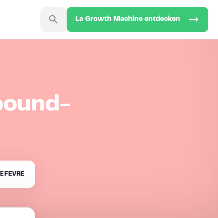
La Growth Machine entdecken
bound-
EFEVRE