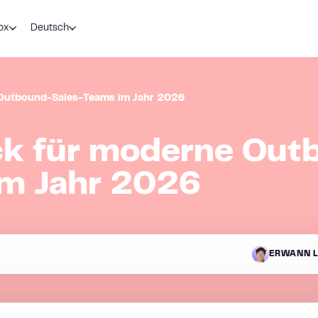
ox
Deutsch
 Outbound-Sales-Teams im Jahr 2026
ck für moderne Out
im Jahr 2026
ERWANN L