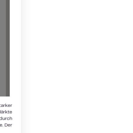
tarker
ärkte
durch
e. Der