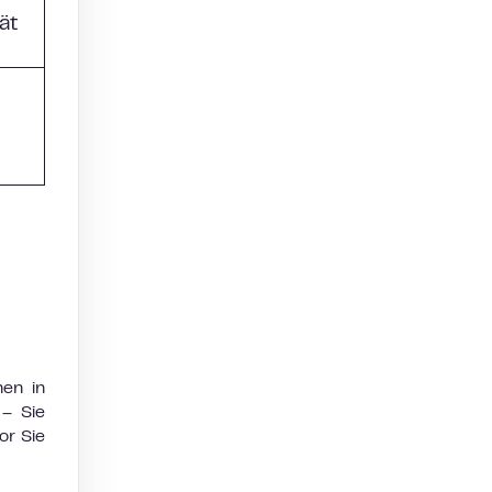
ät
nen in
 – Sie
or Sie