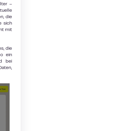
lter –
uelle
n, die
e sich
nt mit
s, die
o ein
d bei
Daten,