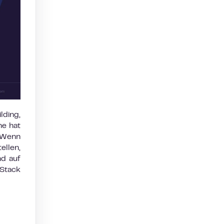
lding,
ne hat
. Wenn
ellen,
nd auf
 Stack