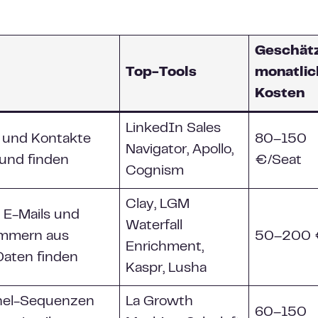
Geschät
Top-Tools
monatlic
Kosten
LinkedIn Sales
n und Kontakte
80–150
Navigator, Apollo,
 und finden
€/Seat
Cognism
Clay, LGM
e E-Mails und
Waterfall
mmern aus
50–200
Enrichment,
Daten finden
Kaspr, Lusha
nel-Sequenzen
La Growth
60–150