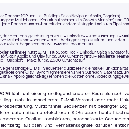
vier Ebenen: ICP und List Building (Sales Navigator, Apollo, Cognism),
ührung von Multichannel-Kontaktaufnahmen (La Growth Machine) und C
– jede Ebene muss sauber mit den anderen integriert sein, um Pipelines
, der drei Tools gleichzeitig ersetzt – LinkedIn-Automatisierung, E-Mail
ive Multichannel-Sequenzen mit bedingter Logik ausführt und jeden
okolliert, beginnend bei 60 €/Monat pro Identität.
oder Gründer
nutzt LGM + HubSpot Free + LinkedIn Sales Navigator f
Rs)
fügen Apollo und Clay für ca. 600 €/Monat hinzu –
skalierte Teams
e + Salesloft + Make für ca. 2.500 €/Monat auf.
n: eigenständige E-Mail-Sequenzer duplizieren die native Funktionalität
gstools
ohne CRM-Sync fragmentieren Ihren Outreach-Datensatz, un
usha + Apollo gleichzeitig) erhöhen die Kosten ohne Abdeckungsgewi
26 läuft auf einer grundlegend anderen Basis als noch vo
 liegt nicht in schnellerem E-Mail-Versand oder mehr Lin
 Prospektierung, Multichannel-Sequenzen mit bedingter Log
tion automatisch protokollieren. SDRs bauen heute Pipeline
us mehreren Quellen kombinieren, personalisierte Sequenze
eichzeitig auslösen und Verhaltenssignale darüber entsc