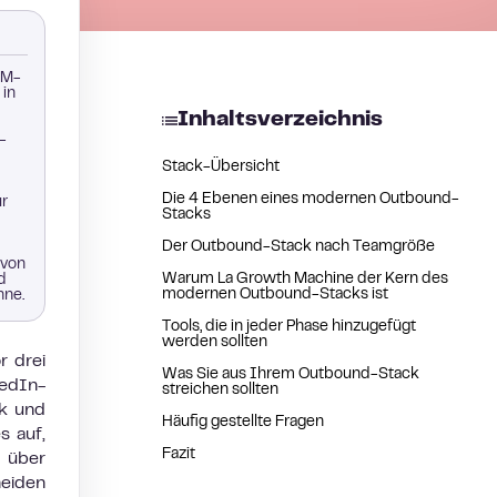
RM-
 in
Inhaltsverzeichnis
-
Stack-Übersicht
Die 4 Ebenen eines modernen Outbound-
ür
Stacks
Der Outbound-Stack nach Teamgröße
 von
Warum La Growth Machine der Kern des
d
modernen Outbound-Stacks ist
nne.
Tools, die in jeder Phase hinzugefügt
werden sollten
r drei
Was Sie aus Ihrem Outbound-Stack
kedIn-
streichen sollten
ik und
Häufig gestellte Fragen
s auf,
Fazit
n über
heiden