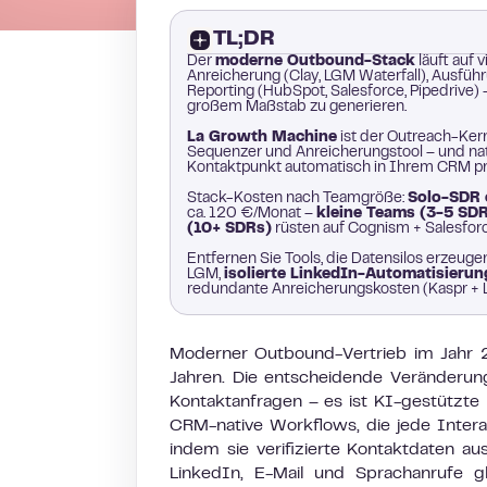
TL;DR
Der
moderne Outbound-Stack
läuft auf 
Anreicherung (Clay, LGM Waterfall), Ausf
Reporting (HubSpot, Salesforce, Pipedrive) 
großem Maßstab zu generieren.
La Growth Machine
ist der Outreach-Kern
Sequenzer und Anreicherungstool – und nat
Kontaktpunkt automatisch in Ihrem CRM prot
Stack-Kosten nach Teamgröße:
Solo-SDR 
ca. 120 €/Monat –
kleine Teams (3-5 SD
(10+ SDRs)
rüsten auf Cognism + Salesforc
Entfernen Sie Tools, die Datensilos erzeuge
LGM,
isolierte LinkedIn-Automatisierun
redundante Anreicherungskosten (Kaspr + L
Moderner Outbound-Vertrieb im Jahr 20
Jahren. Die entscheidende Veränderung
Kontaktanfragen – es ist KI-gestützte
CRM-native Workflows, die jede Interak
indem sie verifizierte Kontaktdaten a
LinkedIn, E-Mail und Sprachanrufe gl