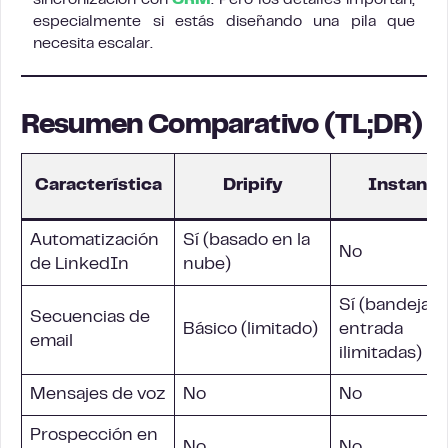
sincronización con
CRM
. Pero los detalles importan,
especialmente si estás diseñando una pila que
necesita escalar.
Resumen Comparativo (TL;DR)
Característica
Dripify
Instantl
Automatización
Sí (basado en la
No
de LinkedIn
nube)
Sí (bandejas 
Secuencias de
Básico (limitado)
entrada
email
ilimitadas)
Mensajes de voz
No
No
Prospección en