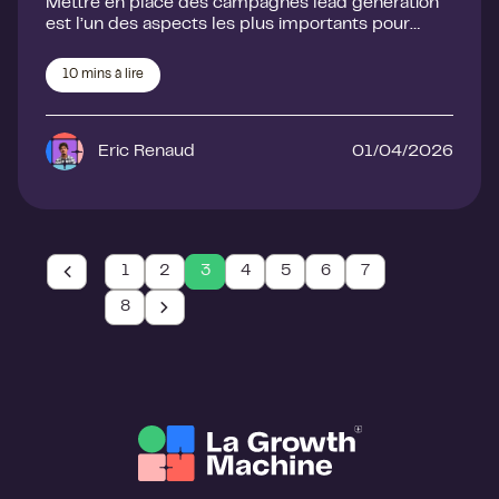
Mettre en place des campagnes lead generation
est l’un des aspects les plus importants pour…
10
mins à lire
Eric Renaud
01/04/2026
1
2
3
4
5
6
7
8