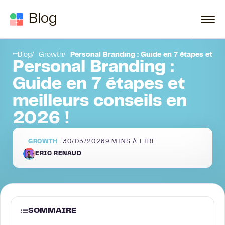
Passer au contenu
Blog
Le personal branding : Qu’est-ce que c’est ?
Blog
Growth
Personal Branding : Guide en 7 étapes et me
Personal Branding :
Guide en 7 étapes et
meilleurs conseils en
2026 !
GROWTH
30/03/2026
9
MINS À LIRE
ERIC RENAUD
SOMMAIRE