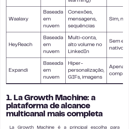
warming)
Baseada
Conexões,
Waalaxy
em
mensagens,
Sim, nat
nuvem
sequências
Baseada
Multi-conta,
Sem e-m
HeyReach
em
alto volume no
nativo
nuvem
LinkedIn
Baseada
Hiper-
Apenas
Expandi
em
personalização,
comple
nuvem
GIFs, imagens
1. La Growth Machine: a
plataforma de alcance
multicanal mais completa
La Growth Machine é a principal escolha para