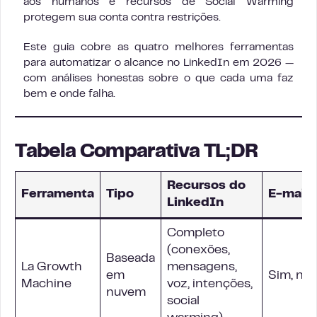
aos humanos e recursos de Social Warming
protegem sua conta contra restrições.
Este guia cobre as quatro melhores ferramentas
para automatizar o alcance no LinkedIn em 2026 —
com análises honestas sobre o que cada uma faz
bem e onde falha.
Tabela Comparativa TL;DR
Recursos do
Ferramenta
Tipo
E-mail
LinkedIn
Completo
(conexões,
Baseada
La Growth
mensagens,
em
Sim, nat
Machine
voz, intenções,
nuvem
social