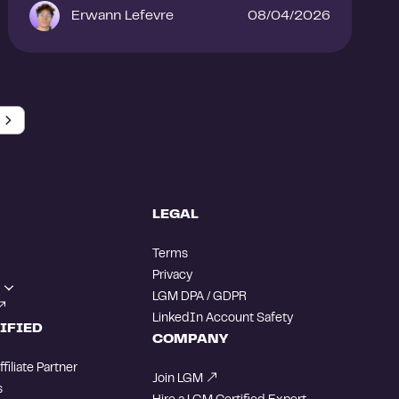
Erwann Lefevre
08/04/2026
LEGAL
Terms
Privacy
LGM DPA / GDPR
LinkedIn Account Safety
IFIED
COMPANY
iliate Partner
Join LGM
s