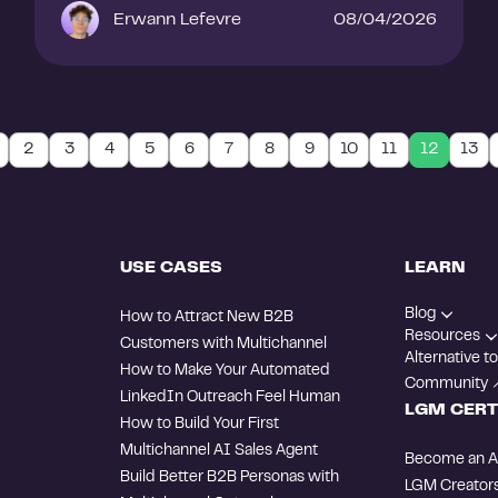
Erwann Lefevre
08/04/2026
2
3
4
5
6
7
8
9
10
11
12
13
USE CASES
LEARN
Blog
How to Attract New B2B
Resources
Customers with Multichannel
Alternative to
How to Make Your Automated
Community
LinkedIn Outreach Feel Human
LGM CERT
How to Build Your First
Multichannel AI Sales Agent
Become an Aff
Build Better B2B Personas with
LGM Creator