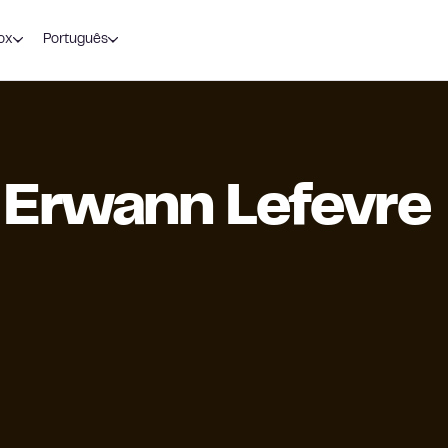
ox
Português
Erwann Lefevre