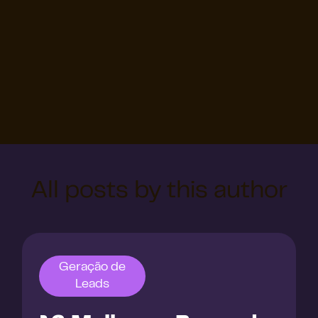
All posts by this author
Geração de
Leads