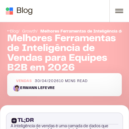
Skip to content
Blog
Conclusão
Blog
Growth
Melhores Ferramentas de Inteligência de 
Melhores Ferramentas
de Inteligência de
Vendas para Equipes
B2B em 2026
VENDAS
30/04/2026
10
MINS READ
ERWANN LEFEVRE
TL;DR
A inteligência de vendas é uma camada de dados que