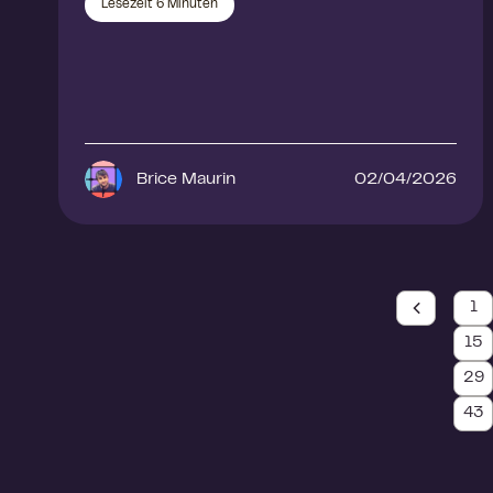
Lesezeit
6
Minuten
Brice Maurin
02/04/2026
1
15
29
43