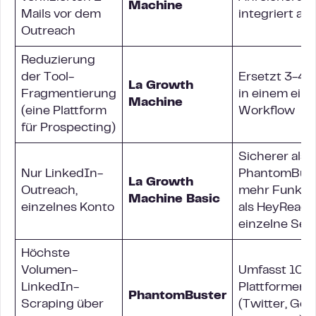
Machine
Mails vor dem
integriert ab
Outreach
Reduzierung
der Tool-
Ersetzt 3-4 T
La Growth
Fragmentierung
in einem ein
Machine
(eine Plattform
Workflow
für Prospecting)
Sicherer als
Nur LinkedIn-
PhantomBust
La Growth
Outreach,
mehr Funkti
Machine Basic
einzelnes Konto
als HeyReach
einzelne Sen
Höchste
Volumen-
Umfasst 10+
LinkedIn-
Plattformen
PhantomBuster
Scraping über
(Twitter, Goo