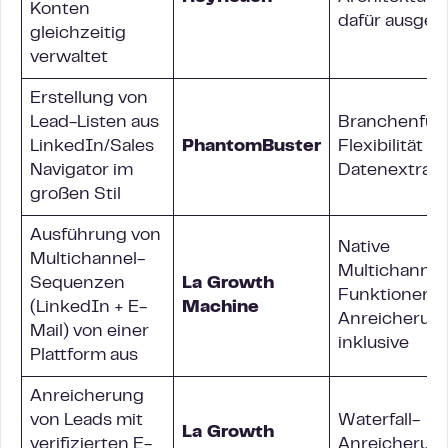
Konten
dafür ausgel
gleichzeitig
verwaltet
Erstellung von
Lead-Listen aus
Branchenfüh
LinkedIn/Sales
PhantomBuster
Flexibilität be
Navigator im
Datenextrakt
großen Stil
Ausführung von
Native
Multichannel-
Multichannel
Sequenzen
La Growth
Funktionen,
(LinkedIn + E-
Machine
Anreicherun
Mail) von einer
inklusive
Plattform aus
Anreicherung
von Leads mit
Waterfall-
La Growth
verifizierten E-
Anreicherun