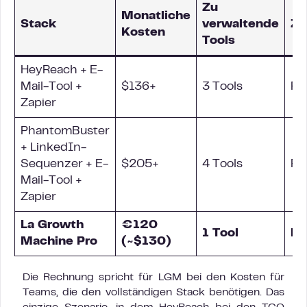
Zu
Monatliche
Stack
verwaltende
Zu
Kosten
Tools
HeyReach + E-
Mail-Tool +
$136+
3 Tools
Fr
Zapier
PhantomBuster
+ LinkedIn-
Sequenzer + E-
$205+
4 Tools
Fr
Mail-Tool +
Zapier
La Growth
€120
1 Tool
Ei
Machine Pro
(~$130)
Die Rechnung spricht für LGM bei den Kosten für
Teams, die den vollständigen Stack benötigen. Das