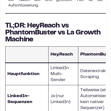
Wir haben alle drei getestet. Hier ist die
Aufschlüsselung.
TL;DR: HeyReach vs
PhantomBuster vs La Growth
Machine
HeyReach
PhantomBust
LinkedIn
Datenextraktio
Hauptfunktion
Multi-
Scraping
Sender
Teilweise (einz
LinkedIn-
Ja (nur
Automatisieru
Sequenzen
LinkedIn)
kein nativer
Sequenzer)