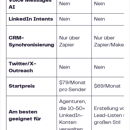
Voice Messages
Nein
Nein
AI
LinkedIn Intents
Nein
Nein
CRM-
Nur über
Nur über
Synchronisierung
Zapier
Zapier/Make
Twitter/X-
Nein
Nein
Outreach
$79/Monat
Startpreis
$69/Monat
pro Sender
Agenturen,
die 10-50+
Erstellung von
Am besten
LinkedIn-
Lead-Listen im
geeignet für
Konten
großen Stil
verwalten