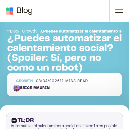
Skip to content
Blog
¿Deberías automatizarlo todo?
Blog
Growth
¿Puedes automatizar el calentamiento social
¿Puedes automatizar el
calentamiento social?
(Spoiler: Sí, pero no
como un robot)
GROWTH
08/04/2026
11
MINS READ
BRICE MAURIN
TL;DR
Automatizar el calentamiento social en LinkedIn es posible