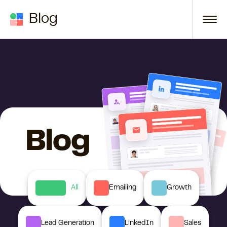
Skip to content
Blog
Blog
All
Emailing
Growth
Lead Generation
LinkedIn
Sales