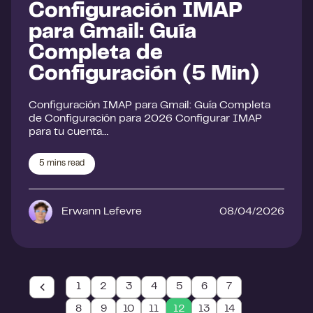
Configuración IMAP
para Gmail: Guía
Completa de
Configuración (5 Min)
Configuración IMAP para Gmail: Guía Completa
de Configuración para 2026 Configurar IMAP
para tu cuenta…
5
mins read
Erwann Lefevre
08/04/2026
1
2
3
4
5
6
7
8
9
10
11
12
13
14