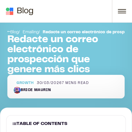
Skip to content
Blog
erencia a un anuncio o logro de la empresa
¡No es tan difícil como puede parecer!
Blog
Emailing
Redacte un correo electrónico de prospecc
Redacte un correo
electrónico de
prospección que
genere más clics
GROWTH
30/03/2026
7
MINS READ
BRICE MAURIN
TABLE OF CONTENTS