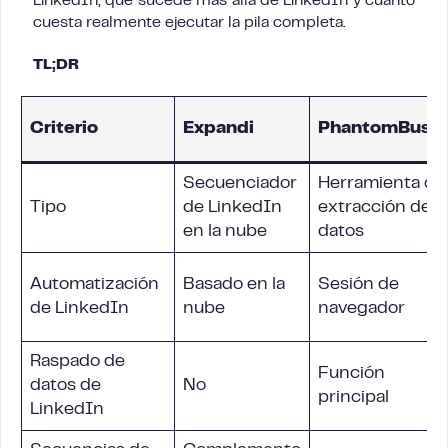
LinkedIn, qué sucede más allá de LinkedIn y cuánto
cuesta realmente ejecutar la pila completa.
TL;DR
Criterio
Expandi
PhantomBuste
Secuenciador
Herramienta de
Tipo
de LinkedIn
extracción de
en la nube
datos
Automatización
Basado en la
Sesión de
de LinkedIn
nube
navegador
Raspado de
Función
datos de
No
principal
LinkedIn