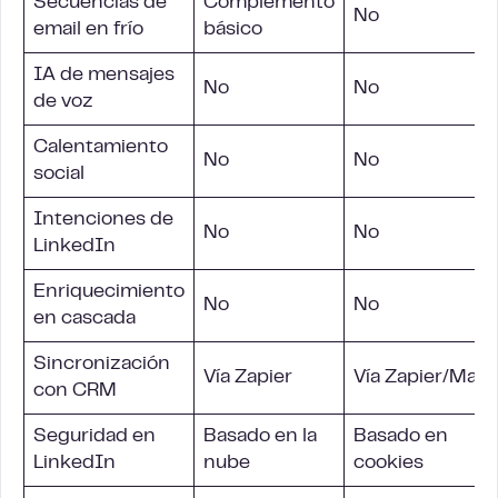
Secuencias de
Complemento
No
email en frío
básico
IA de mensajes
No
No
de voz
Calentamiento
No
No
social
Intenciones de
No
No
LinkedIn
Enriquecimiento
No
No
en cascada
Sincronización
Vía Zapier
Vía Zapier/Mak
con
CRM
Seguridad en
Basado en la
Basado en
LinkedIn
nube
cookies