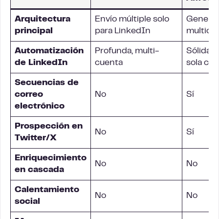
Arquitectura
Envío múltiple solo
General
principal
para LinkedIn
multica
Automatización
Profunda, multi-
Sólida, 
de LinkedIn
cuenta
sola cu
Secuencias de
correo
No
Sí
electrónico
Prospección en
No
Sí
Twitter/X
Enriquecimiento
No
No
en cascada
Calentamiento
No
No
social