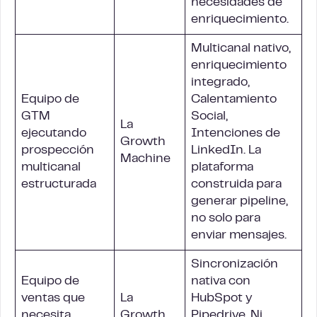
necesidades de
enriquecimiento.
Multicanal nativo,
enriquecimiento
integrado,
Equipo de
Calentamiento
GTM
Social,
La
ejecutando
Intenciones de
Growth
prospección
LinkedIn. La
Machine
multicanal
plataforma
estructurada
construida para
generar pipeline,
no solo para
enviar mensajes.
Sincronización
Equipo de
nativa con
ventas que
La
HubSpot y
necesita
Growth
Pipedrive. Ni