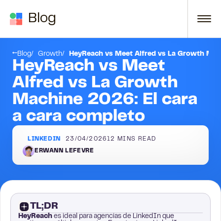
Skip to content
Blog
Veredicto: Cuándo Usar Cada Herramienta
Blog
Growth
HeyReach vs Meet Alfred vs La Growth Mach
HeyReach vs Meet
Alfred vs La Growth
Machine 2026: El cara
a cara completo
LINKEDIN
23/04/2026
12
MINS READ
ERWANN LEFEVRE
TL;DR
HeyReach
es ideal para agencias de LinkedIn que