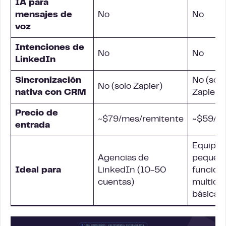
IA para
mensajes de
No
No
voz
Intenciones de
No
No
LinkedIn
Sincronización
No (solo
No (solo Zapier)
nativa con
CRM
Zapier)
Precio de
~$79/mes/remitente
~$59/m
entrada
Equipos
Agencias de
pequeño
Ideal para
LinkedIn (10-50
funcion
cuentas)
multica
básicas