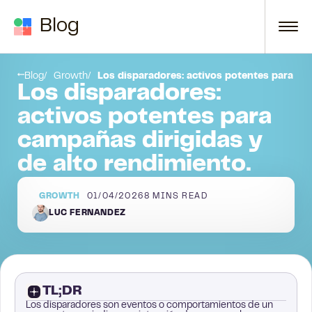
Skip to content
Blog
tificar estos disparadores?
Paso 2: Crear tu lista de prospectos en función de los disparadores
Blog
Growth
Los disparadores: activos potentes para cam
Los disparadores:
activos potentes para
campañas dirigidas y
de alto rendimiento.
GROWTH
01/04/2026
8
MINS READ
LUC FERNANDEZ
TL;DR
Los disparadores son eventos o comportamientos de un