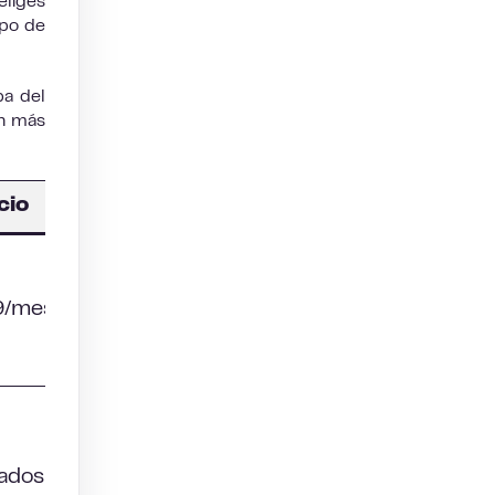
eliges
mpo de
pa del
ón más
cio
9/mes
zados