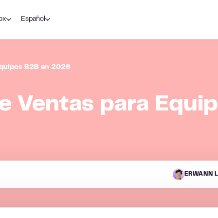
ox
Español
Equipos B2B en 2026
e Ventas para Equi
ERWANN L