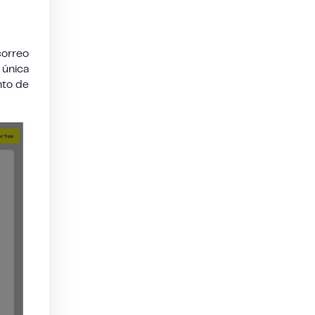
correo
 única
nto de