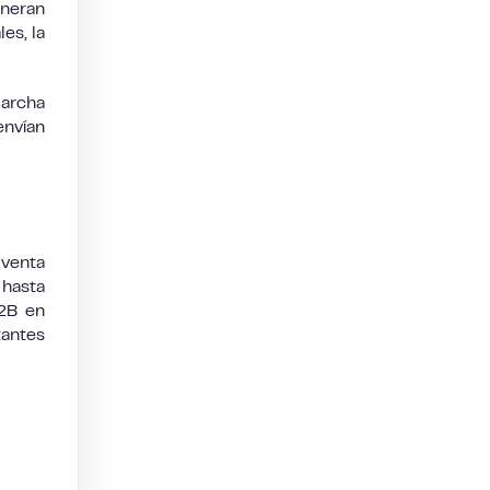
neran
es, la
marcha
envían
 venta
 hasta
B2B en
tantes