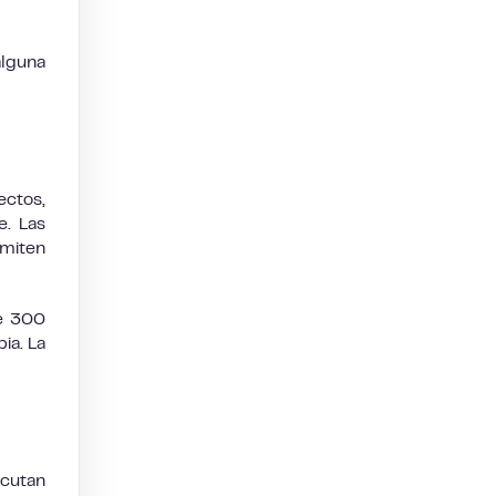
alguna
ectos,
e. Las
rmiten
de 300
ia. La
ecutan