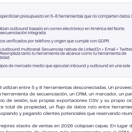
esperdician presupuesto en 5-8 herramientas que no comparten datos. 
lizan outbound basado en correo electrónico en América del Norte.
ecuenciación integrada.
s verificados por teléfono y origen que cumple con GDPR.
a outbound multicanal. Secuencias nativas de LinkedIn + Email + Twitte
 Reemplaza tanto tu herramienta de alcance como tu herramienta de
tidad.
ipos de mercado medio que ejecutan inbound y outbound en una sola
B utilizan entre 5 y 8 herramientas desconectadas. Un provee
a herramienta de secuenciación, un CRM, un marcador, un pa
io de sesión, sus propias exportaciones CSV y su propio ci
te total de propiedad, un flujo de datos roto entre herramie
opiando y pegando clientes potenciales que reservando reun
mejores stacks de ventas en 2026 colapsan capas. En lugar 