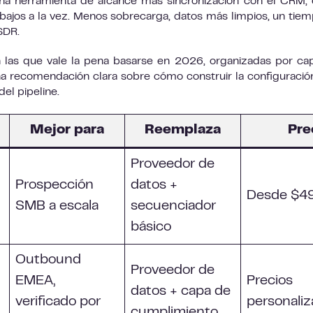
a herramienta de alcance más sincronización con el CRM, 
bajos a la vez. Menos sobrecarga, datos más limpios, un tie
SDR.
n las que vale la pena basarse en 2026, organizadas por ca
a recomendación clara sobre cómo construir la configuraci
del pipeline.
Mejor para
Reemplaza
Pre
Proveedor de
Prospección
datos +
Desde $4
SMB a escala
secuenciador
básico
Outbound
Proveedor de
EMEA,
Precios
datos + capa de
verificado por
personali
cumplimiento