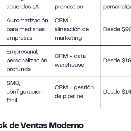
acuerdos IA
pronóstico
personali
Automatización
CRM +
para medianas
alineación de
Desde $9
empresas
marketing
Empresarial,
CRM + data
personalización
Desde $1
warehouse
profunda
SMB,
CRM + gestión
configuración
Desde $1
de pipeline
fácil
ack de Ventas Moderno