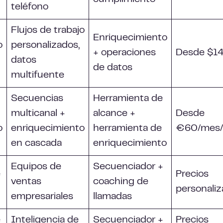
teléfono
Flujos de trabajo
Enriquecimiento
o
personalizados,
+ operaciones
Desde $1
datos
de datos
multifuente
Secuencias
Herramienta de
multicanal +
alcance +
Desde
o
enriquecimiento
herramienta de
€60/mes/
en cascada
enriquecimiento
Equipos de
Secuenciador +
e
Precios
ventas
coaching de
personali
empresariales
llamadas
e
Inteligencia de
Secuenciador +
Precios