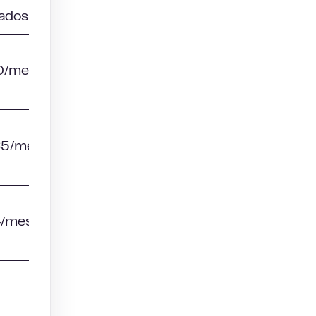
zados
0/mes
65/mes
4/mes