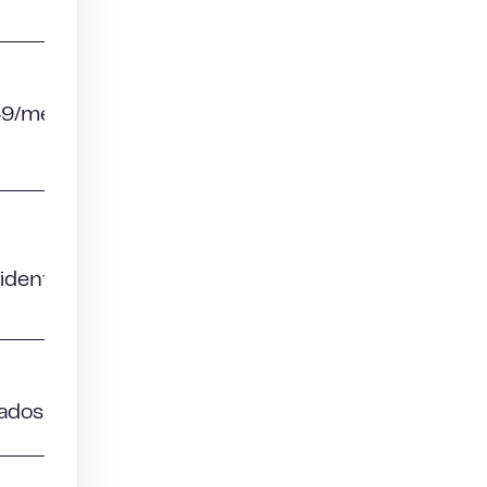
49/mes
identidad
zados