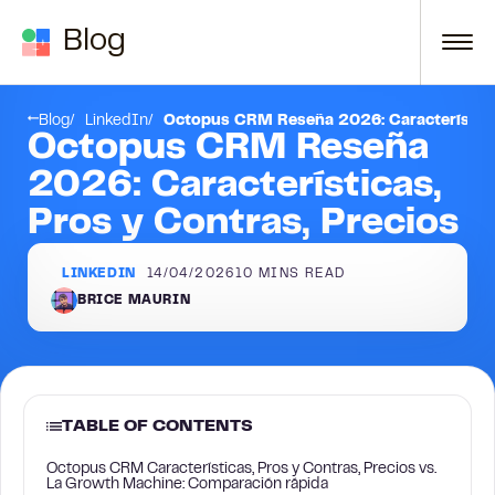
Skip to content
Blog
sando más allá de la prospección solo en LinkedIn?
Conclusión
Blog
LinkedIn
Octopus CRM Reseña 2026: Características
Octopus CRM Reseña
2026: Características,
Pros y Contras, Precios
LINKEDIN
14/04/2026
10
MINS READ
BRICE MAURIN
TABLE OF CONTENTS
Octopus CRM Características, Pros y Contras, Precios vs.
La Growth Machine: Comparación rápida