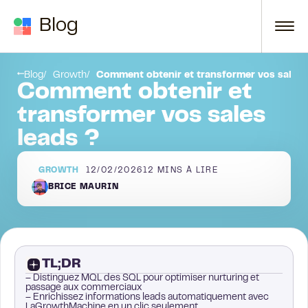
Passer au contenu
Blog
t
Pourquoi les prospects sont-ils importants ?
Blog
Growth
Comment obtenir et transformer vos sales 
Comment obtenir et
transformer vos sales
leads ?
GROWTH
12/02/2026
12
MINS À LIRE
BRICE MAURIN
TL;DR
– Distinguez MQL des SQL pour optimiser nurturing et
passage aux commerciaux
– Enrichissez informations leads automatiquement avec
LaGrowthMachine en un clic seulement