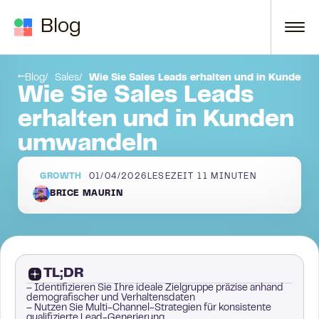
Zum Inhalt springen
Blog
Die verschiedenen Phasen eines Sales Leads
Warum sind Vertriebskontakte wichtig?
Blog
Sales
Wie Sie Sales Leads erhalten und in Kunden
Wie Sie Sales Leads
erhalten und in Kunden
umwandeln
GROWTH
01/04/2026
LESEZEIT
11
MINUTEN
BRICE MAURIN
TL;DR
– Identifizieren Sie Ihre ideale Zielgruppe präzise anhand
demografischer und Verhaltensdaten
– Nutzen Sie Multi-Channel-Strategien für konsistente
qualifizierte Lead-Generierung