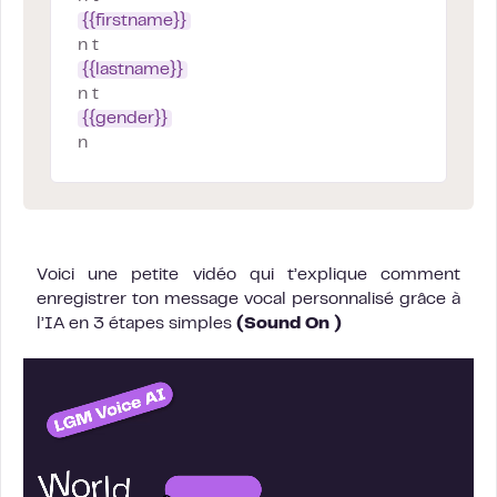
{{firstname}}
n t
{{lastname}}
n t
{{gender}}
n
Voici une petite vidéo qui t’explique comment
enregistrer ton message vocal personnalisé grâce à
l’IA en 3 étapes simples
(Sound On )