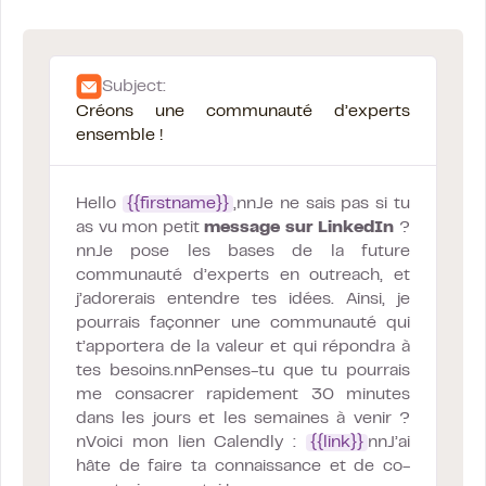
Subject:
Créons une communauté d’experts
ensemble !
Hello
{{firstname}}
,nnJe ne sais pas si tu
as vu mon petit
message sur LinkedIn
?
nnJe pose les bases de la future
communauté d’experts en outreach, et
j’adorerais entendre tes idées. Ainsi, je
pourrais façonner une communauté qui
t’apportera de la valeur et qui répondra à
tes besoins.nnPenses-tu que tu pourrais
me consacrer rapidement 30 minutes
dans les jours et les semaines à venir ?
nVoici mon lien Calendly :
{{link}}
nnJ’ai
hâte de faire ta connaissance et de co-