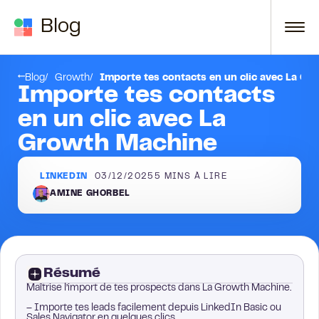
Passer au contenu
Blog
V
Réflexions finales
Blog
Growth
Importe tes contacts en un clic avec La G
Importe tes contacts
en un clic avec La
Growth Machine
LINKEDIN
03/12/2025
5
MINS À LIRE
AMINE GHORBEL
Résumé
Maîtrise l’import de tes prospects dans La Growth Machine.
– Importe tes leads facilement depuis LinkedIn Basic ou
Sales Navigator en quelques clics.