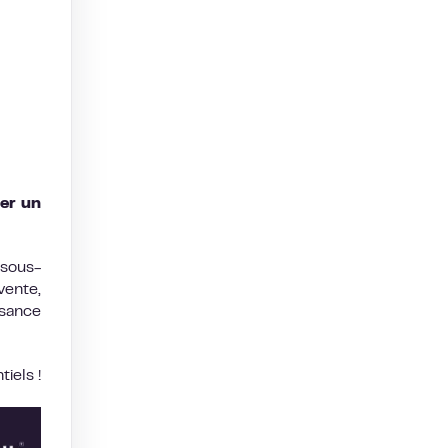
ser un
 sous-
vente,
ssance
iels !