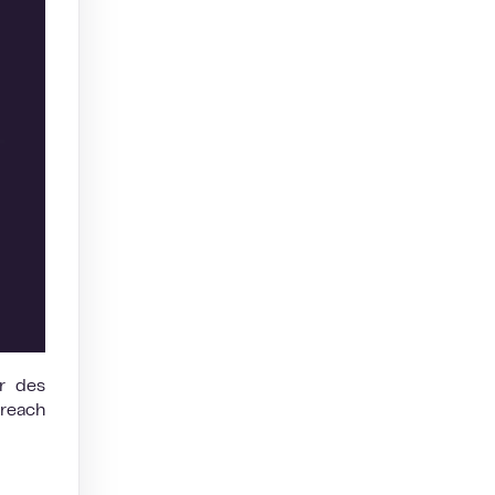
r des
treach