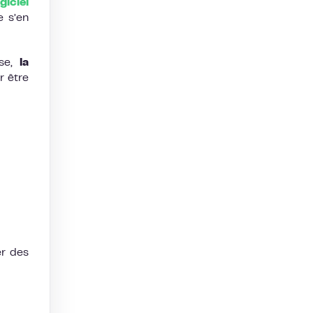
giciel
e s’en
sse,
la
r être
er des