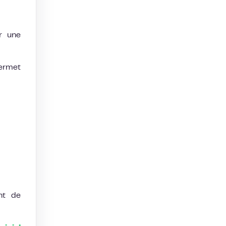
ir une
permet
ent de