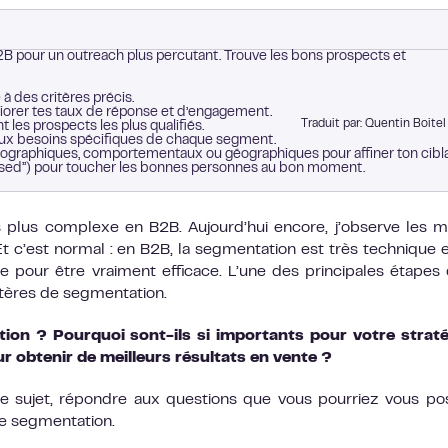
B pour un outreach plus percutant. Trouve les bons prospects et
à des critères précis.
liorer tes taux de réponse et d’engagement.
Traduit par:
Quentin Boite
les prospects les plus qualifiés.
aux besoins spécifiques de chaque segment.
chographiques, comportementaux ou géographiques pour affiner ton cibl
-based”) pour toucher les bonnes personnes au bon moment.
es plus complexe en B2B. Aujourd’hui encore, j’observe les
t c’est normal : en B2B, la segmentation est très technique e
e pour être vraiment efficace. L’une des principales étapes
itères de segmentation.
tion ? Pourquoi sont-ils si importants pour votre strat
ur obtenir de meilleurs résultats en vente ?
e ce sujet, répondre aux questions que vous pourriez vous po
de segmentation.