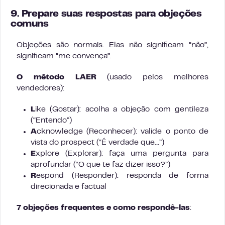
9. Prepare suas respostas para objeções
comuns
Objeções são normais. Elas não significam “não”,
significam “me convença”.
O método LAER
(usado pelos melhores
vendedores):
L
ike (Gostar): acolha a objeção com gentileza
(“Entendo”)
A
cknowledge (Reconhecer): valide o ponto de
vista do prospect (“É verdade que…”)
E
xplore (Explorar): faça uma pergunta para
aprofundar (“O que te faz dizer isso?”)
R
espond (Responder): responda de forma
direcionada e factual
7 objeções frequentes e como respondê-las
: