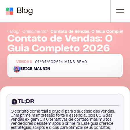
Skip to content
Blog
O que é contato de vendas?
Blog
Crescimento
Contato de Vendas: O Guia Completo 
Contato de Vendas: O
Guia Completo 2026
VENDAS
01/04/2026
14
MINS READ
BRICE MAURIN
TL;DR
O contato comercial é crucial para o sucesso das vendas.
Uma primeira impressão forte é essencial, pois 80% das
vendas exigem 5 a 6 tentativas de contato, mas muitos
vendedores desistem após a primeira. Este guia oferece
estratégias, scripts e dicas para otimizar seus contatos,