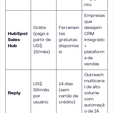
nto
Empresas
que
Grátis
Ferramen
desejam
HubSpot
(pago a
tas
CRM
Sales
partir de
gratuitas
integrado
Hub
US$
disponíve
+
15/mês)
is
plataform
a de
vendas
Outreach
multicana
US$
14 dias
l de alto
59/mês
(sem
Reply
volume
por
cartão de
com
usuário
crédito)
automaçã
o de IA