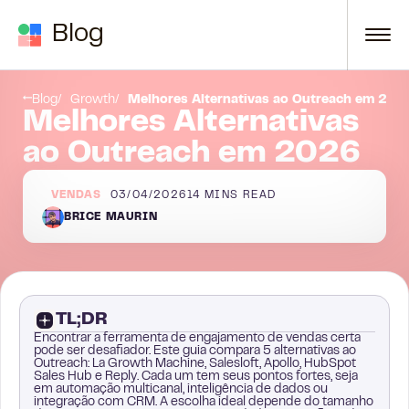
Skip to content
Blog
4. HubSpot Sales Hub
Blog
Growth
Melhores Alternativas ao Outreach em 202
Melhores Alternativas
ao Outreach em 2026
VENDAS
03/04/2026
14
MINS READ
BRICE MAURIN
TL;DR
Encontrar a ferramenta de engajamento de vendas certa
pode ser desafiador. Este guia compara 5 alternativas ao
Outreach: La Growth Machine, Salesloft, Apollo, HubSpot
Sales Hub e Reply. Cada um tem seus pontos fortes, seja
em automação multicanal, inteligência de dados ou
integração com CRM. A escolha ideal depende do tamanho