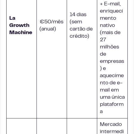
+ E-mail,
enriqueci
14 dias
La
mento
€50/mês
(sem
Growth
nativo
(anual)
cartão de
Machine
(mais de
crédito)
27
milhões
de
empresas
) e
aquecime
nto de e-
mail em
uma única
plataform
a
Mercado
intermedi