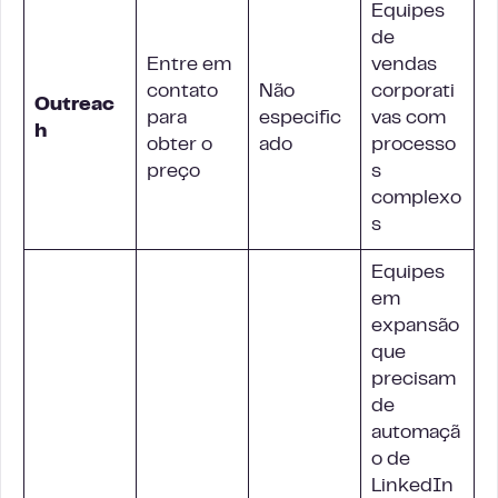
Equipes
de
Entre em
vendas
contato
Não
corporati
Outreac
para
especific
vas com
h
obter o
ado
processo
preço
s
complexo
s
Equipes
em
expansão
que
precisam
de
automaçã
o de
LinkedIn