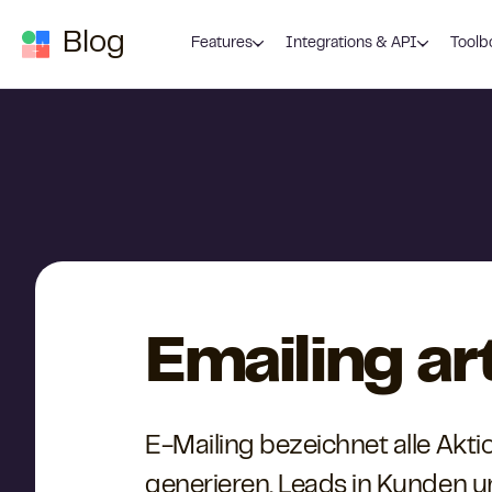
Zum Inhalt springen
Blog
Features
Integrations & API
Toolb
Emailing ar
E-Mailing bezeichnet alle Akt
generieren, Leads in Kunden 