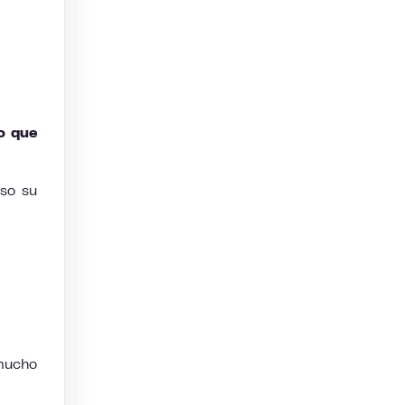
uo que
uso su
 mucho