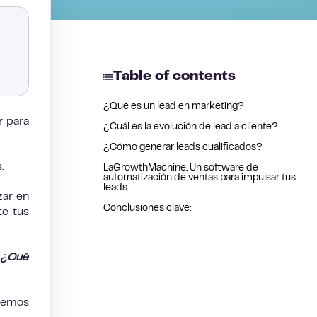
Table of contents
¿Qué es un lead en marketing?
r para
¿Cuál es la evolución de lead a cliente?
¿Cómo generar leads cualificados?
.
LaGrowthMachine: Un software de
automatización de ventas para impulsar tus
leads
zar en
Conclusiones clave:
te tus
? ¿Qué
ecemos