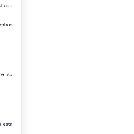
strado
 ambos
re su
a esta