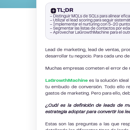
TL;DR
– Distinguir MQLs de SQLs para alinear efi
– Utilizar el lead scoring para seguir sist
– Implementar el nurturing con 5-20 punto
– Segmentar las listas de contactos por eda
– Aprovechar LaGrowthMachine para el outre
Lead de marketing, lead de ventas, pro
desarrollar tu negocio. Para cada uno de
Muchas empresas cometen el error de m
LaGrowthMachine
es la solución idea
tu embudo de conversión. Todo ello r
gastos de marketing. Pero para ello, de
¿Cuál es la definición de leads de m
estrategia adoptar para convertir los le
Estas son las preguntas a las que r