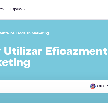
ox
Español
mente los Leads en Marketing
Utilizar Eficazment
keting
BRICE 