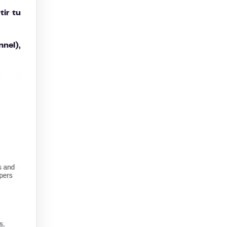
ir tu
nel),