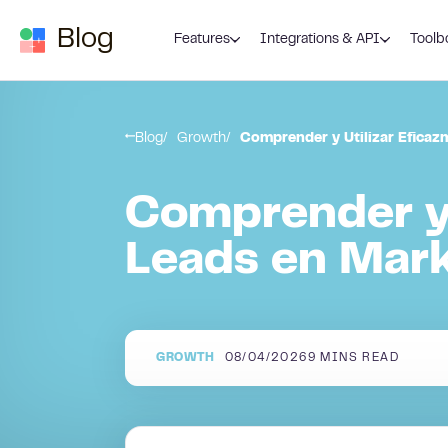
Skip to content
Blog
Features
Integrations & API
Toolb
Blog
Growth
Comprender y Utilizar Eficaz
Comprender y 
Leads en Mar
GROWTH
08/04/2026
9
MINS READ