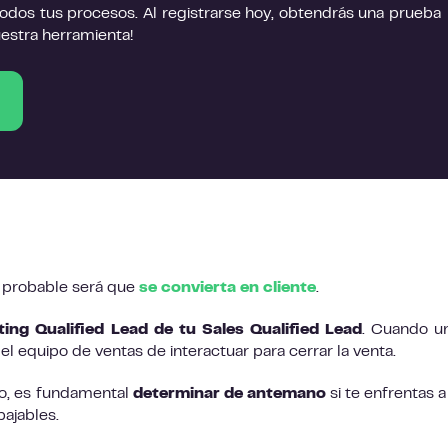
todos tus procesos. Al registrarse hoy, obtendrás una prueba
uestra herramienta!
s probable será que
se convierta en cliente
.
ting Qualified Lead de tu Sales Qualified Lead
. Cuando u
l equipo de ventas de interactuar para cerrar la venta.
po, es fundamental
determinar de antemano
si te enfrentas a
bajables.