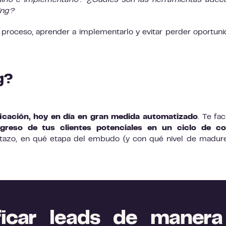
rlo e implementarlo? ¿Cuáles son las herramientas adec
ing?
 proceso, aprender a implementarlo y evitar perder oportun
g?
ficación, hoy en día en gran medida automatizado
. Te faci
ogreso de tus clientes potenciales en un ciclo de c
istazo, en qué etapa del embudo (y con qué nivel de madur
icar leads de manera