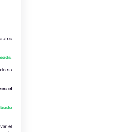
ceptos
leads
.
ado su
es el
budo
var el