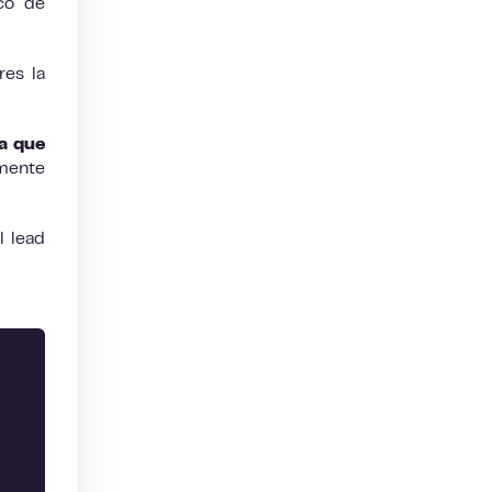
ico de
res la
za que
amente
l lead