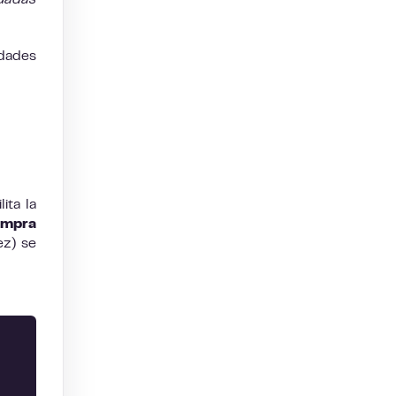
uadas
idades
lita la
ompra
ez) se