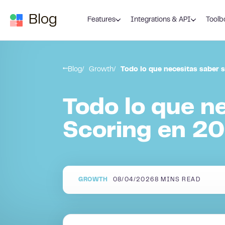
Skip to content
Blog
Features
Integrations & API
Toolb
Blog
Growth
Todo lo que necesitas saber 
Todo lo que n
Scoring en 2
GROWTH
08/04/2026
8
MINS READ