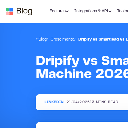
Skip to content
Blog
Features
Integrations & API
Toolb
Blog
Crescimento
Dripify vs Smartlead v
Dripify vs Sm
Machine 2026
LINKEDIN
21/04/2026
13
MINS READ