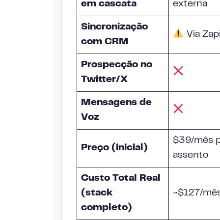
em cascata
externa
Sincronização
Via Zap
com
CRM
Prospecção no
Twitter/X
Mensagens de
Voz
$39/mês p
Preço (inicial)
assento
Custo Total Real
(stack
~$127/mê
completo)