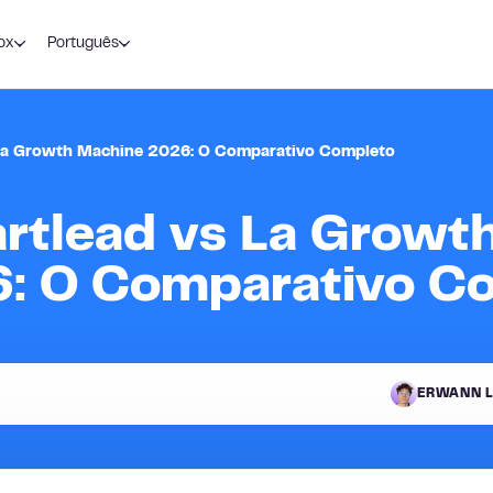
ox
Português
s La Growth Machine 2026: O Comparativo Completo
artlead vs La Growt
: O Comparativo C
ERWANN L