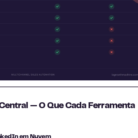
 Central — O Que Cada Ferramenta
LinkedIn em Nuvem