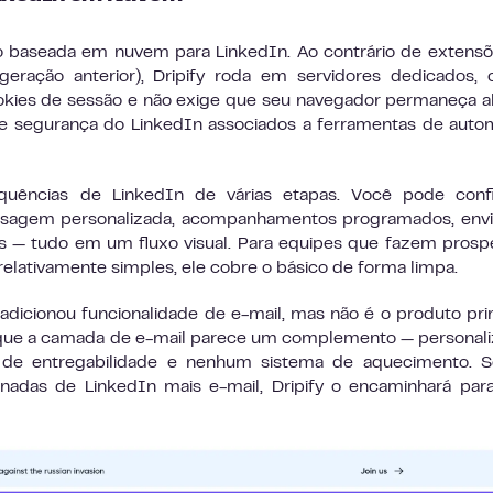
o baseada em nuvem para LinkedIn. Ao contrário de extens
eração anterior), Dripify roda em servidores dedicados,
okies de sessão e não exige que seu navegador permaneça a
 de segurança do LinkedIn associados a ferramentas de aut
quências de LinkedIn de várias etapas. Você pode confi
sagem personalizada, acompanhamentos programados, envi
ões — tudo em um fluxo visual. Para equipes que fazem pros
lativamente simples, ele cobre o básico de forma limpa.
 adicionou funcionalidade de e-mail, mas não é o produto prin
 que a camada de e-mail parece um complemento — personal
ia de entregabilidade e nenhum sistema de aquecimento. 
nadas de LinkedIn mais e-mail, Dripify o encaminhará pa