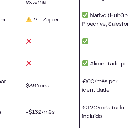
externa
Nativo (HubSp
ier
Via Zapier
Pipedrive, Salesfo
Alimentado po
or
€60/mês por
$39/mês
identidade
€120/mês tudo
s
~$162/mês
incluído