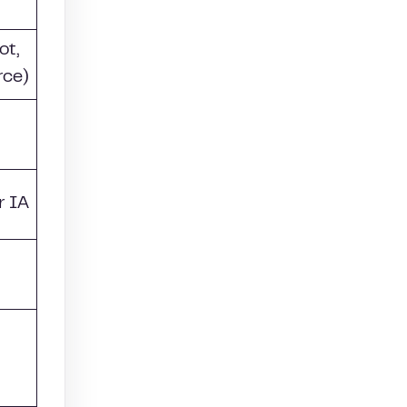
ot,
rce)
r IA