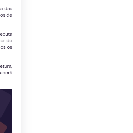
ia das
los de
xecuta
tor de
dos os
tura,
saberá