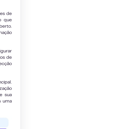
ões de
 o que
berto.
omação
gurar
os de
pecção
cipal.
ização
Se sua
ra uma