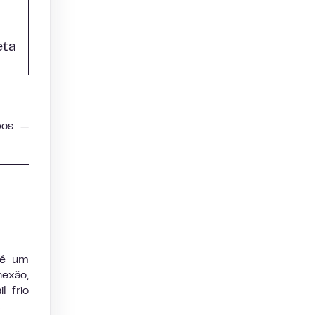
eta
bos —
 é um
exão,
 frio
.