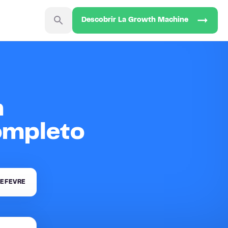
Descobrir La Growth Machine
h
ompleto
EFEVRE