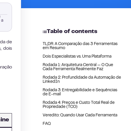
a
 a
Table of contents
ida de
TL;DR: A Comparação das 3 Ferramentas
, dois
em Resumo
Dois Especialistas vs. Uma Plataforma
Rodada 1: Arquitetura Central — O Que
aração
Cada Ferramenta Realmente Faz
Rodada 2: Profundidade da Automação de
LinkedIn
Rodada 3: Entregabilidade e Sequências
de E-mail
Rodada 4: Preços e Custo Total Real de
Propriedade (TCO)
Veredito: Quando Usar Cada Ferramenta
ine
FAQ