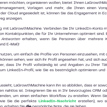
tieren möchten, organisieren wollen, bietet Ihnen LaGrowthM
aktmanagement, Vorlagen und mehr, die Ihnen einen Vors
n der Cloud angesiedelt ist, können Sie das Engagement in Ec
eg anzeigen.
ng mit LaGrowthMachine. Verbinden Sie Ihr LinkedIn-Konto m
von Kontaktpunkten, die für Ihr Unternehmen optimiert sind. 
 Antworten
erhalten, wenn Sie Personen über mehrere K
und E-Mail)!
 nutzen, um einfach die Profile von Personen einzusehen, mit
 können sehen, wer sich ihr Profil angesehen hat, und sich a
her, dass Ihr Profil vollständig ist und Angaben zu Ihrer Tät
zum LinkedIn-Profil, wie Sie es bestmöglich optimieren und
ssieht, LaGrowthMachine kann ihn so abbilden, dass er sowo
en nahtlos ist. Integrieren Sie es in Ihr bevorzugtes CRM od
enden, um einen einfachen Workflow zu erstellen. Wenn Si
 wie Sie die perfekte
LinkedIn-Nachricht
erstellen), wo 
n, erhalten Sie
die
persönliche Note, die sie lieben.