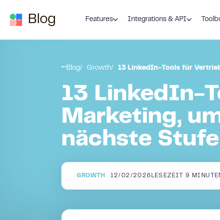
Zum Inhalt springen
Blog
Features
Integrations & API
Toolb
Blog
Growth
13 LinkedIn-Tools für Vertri
13 LinkedIn-T
Marketing, um
nächste Stufe
GROWTH
12/02/2026
LESEZEIT
9
MINUTE