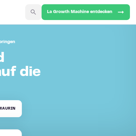
La Growth Machine entdecken
bringen
d
uf die
MAURIN