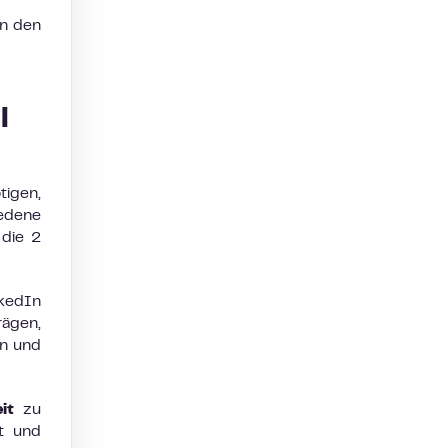
in den
l
tigen,
edene
 die 2
nkedIn
rägen,
en und
it
zu
it und