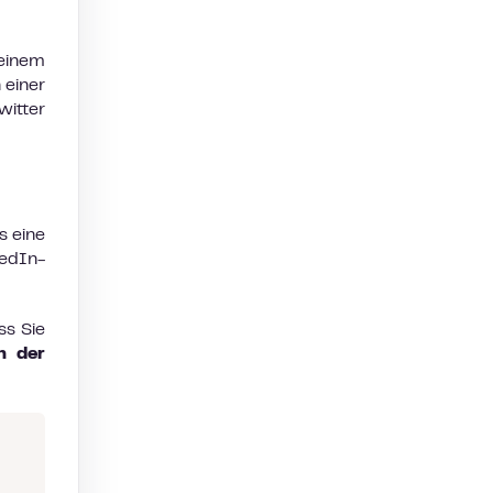
 einem
 einer
witter
s eine
kedIn-
ss Sie
n der