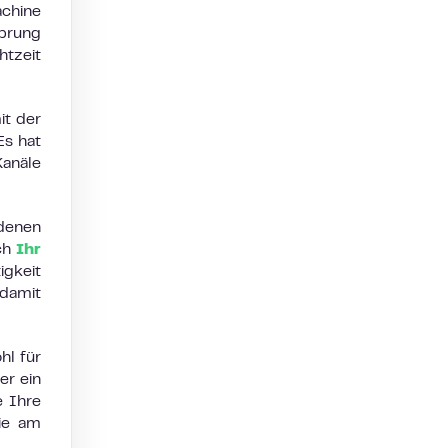
achine
prung
htzeit
it der
Es hat
anäle
 denen
uch
Ihr
igkeit
 damit
hl für
er ein
e Ihre
sie am