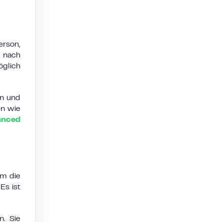
erson,
e nach
glich
en und
en wie
anced
um die
Es ist
n. Sie