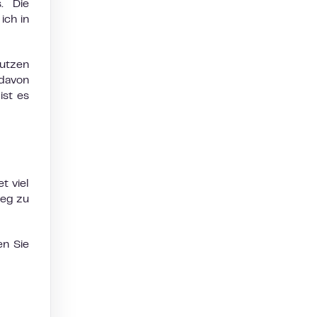
. Die
ich in
nutzen
 davon
ist es
t viel
ieg zu
en Sie