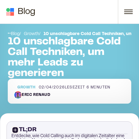
Zum Inhalt springen
Blog
Was ist Cold Calling?
Blog
Growth
10 unschlagbare Cold Call Techniken, um m
10 unschlagbare Cold
Call Techniken, um
mehr Leads zu
generieren
GROWTH
02/04/2026
LESEZEIT
6
MINUTEN
ERIC RENAUD
TL;DR
Entdecke, wie Cold Calling auch im digitalen Zeitalter eine