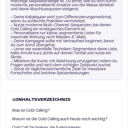
mächtige Akquisestrategie ist. Du lernst, wie du dich durch
moderne, personalisierte Ansätze von der Masse abhebst
und deine Abschlussquoten steigerst.
– Deine Kaltakquise wird zum Differenzierungsmerkmal,
wenn du schlechte Praktiken vermeidest.
– Nutze moderne Multi-Channel-Sequenzen, bei denen
Cold Calling ein strategisches Element ist.
– Personalisiere nur kleine, segmentierte Listen für
maximale Wirkung, nicht Massen-E-Mails.
– Deine Kampagne sollte mit Vertrautheit beginnen, bevor
du zum Anruf übergehst.
– Lerne vier essentielle Techniken: Segmentiere deine Liste,
halte Anrufe kurz, achte auf deinen Tonfall und nutze ein
Skript.
– Meistere die Kunst, mit Ablehnung umzugehen, indem du
Fragen stellst und nach dem richtigen Zeitpunkt suchst.
– Setze dir tägliche/wöchentliche Ziele für messbare
Fortschritte und belohne Spitzenleistungen.
INHALTSVERZEICHNIS
Was ist Cold Calling?
Warum ist die Cold Calling auch heute noch wichtig?