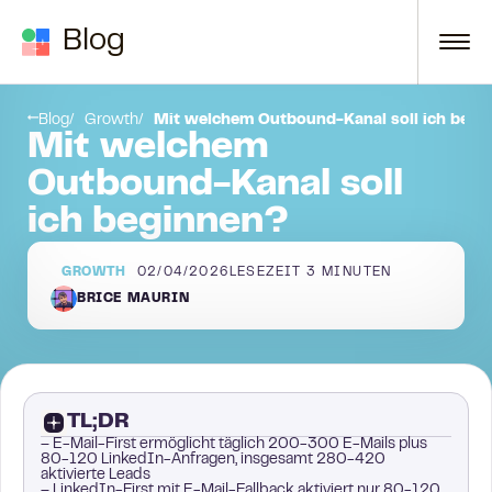
Zum Inhalt springen
Blog
t Ihre Channel-Anreicherungsrate?
Meine Leads kommen von LinkedIn, was ist der Vorteil, zuerst E-Mail zu verwenden?
Blog
Growth
Mit welchem Outbound-Kanal soll ich begi
Mit welchem
Outbound-Kanal soll
ich beginnen?
GROWTH
02/04/2026
LESEZEIT
3
MINUTEN
BRICE MAURIN
TL;DR
– E-Mail-First ermöglicht täglich 200-300 E-Mails plus
80-120 LinkedIn-Anfragen, insgesamt 280-420
aktivierte Leads
– LinkedIn-First mit E-Mail-Fallback aktiviert nur 80-120