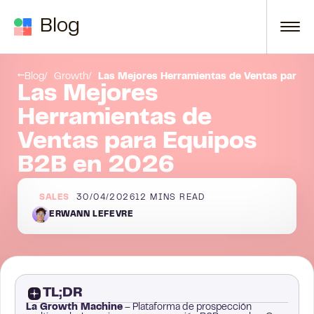
Skip to content
Blog
Preguntas Frecuentes
Blog
Growth
Las Mejores Herramientas de Ventas para 
Las Mejores
Herramientas de
Ventas para Equipos
B2B en 2026
SALES
30/04/2026
12
MINS READ
ERWANN LEFEVRE
TL;DR
La Growth Machine
– Plataforma de prospección