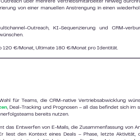
n Outreach über mehrere Vertriebsmitarbeiter hinweg durchf
nerierung von einer manuellen Anstrengung in einen wiederho
ltichannel-Outreach, KI-Sequenzierung und CRM-verbu
m wünschen.
 120 €/Monat, Ultimate 180 €/Monat pro Identität.
 Wahl für Teams, die CRM-native Vertriebsabwicklung wün
zen
, Deal-Tracking und Prognosen – all das befindet sich im 
nerfolgsteams bereits nutzen.
mmt das Entwerfen von E-Mails, die Zusammenfassung von A
r liest den Kontext eines Deals – Phase, letzte Aktivität, 