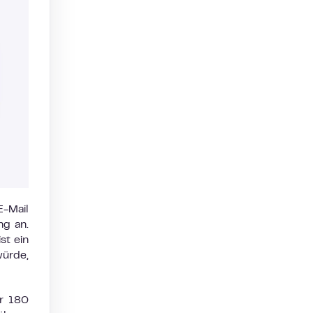
-Mail
ng an.
st ein
würde,
ür 180