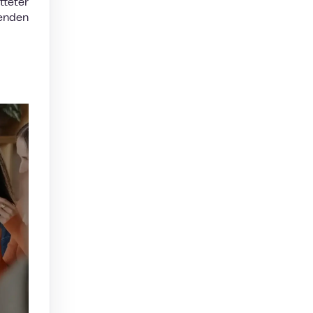
tteter
zenden