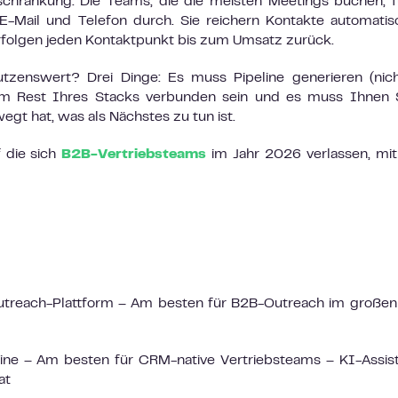
nschränkung. Die Teams, die die meisten Meetings buchen, 
 E-Mail und Telefon durch. Sie reichern Kontakte automatis
verfolgen jeden Kontaktpunkt bis zum Umsatz zurück.
tzenswert? Drei Dinge: Es muss Pipeline generieren (nic
dem Rest Ihres Stacks verbunden sein und es muss Ihnen 
wegt hat, was als Nächstes zu tun ist.
f die sich
B2B-Vertriebsteams
im Jahr 2026 verlassen, mit
treach-Plattform – Am besten für B2B-Outreach im großen 
ine – Am besten für CRM-native Vertriebsteams – KI-Assis
at