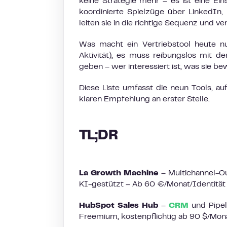
keine Strategie mehr – es ist eine Ei
koordinierte Spielzüge über LinkedIn,
leiten sie in die richtige Sequenz und 
Was macht ein Vertriebstool heute nu
Aktivität), es muss reibungslos mit 
geben – wer interessiert ist, was sie be
Diese Liste umfasst die neun Tools, au
klaren Empfehlung an erster Stelle.
TL;DR
La Growth Machine
– Multichannel-Ou
KI-gestützt – Ab 60 €/Monat/Identität
HubSpot Sales Hub
–
CRM
und Pipel
Freemium, kostenpflichtig ab 90 $/Mon