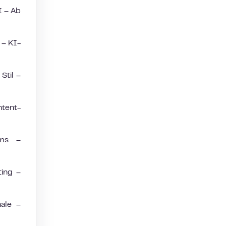
I – Ab
 – KI-
Stil –
tent-
ams –
ting –
ale –