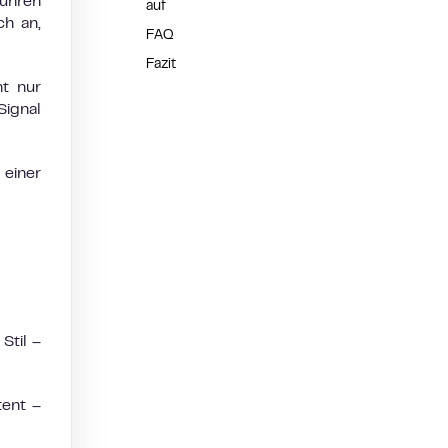
führen
auf
ch an,
FAQ
Fazit
ht nur
Signal
 einer
Stil –
tent –