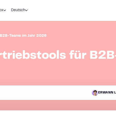
ox
Deutsch
ür B2B-Teams im Jahr 2026
rtriebstools für B2
N
ERWANN L