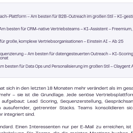
ach-Plattform – Am besten für B2B-Outreach im großen Stil – KI-gest
Am besten für CRM-native Vertriebsteams – KI-Assistent – Freemium,
ür große, komplexe Vertriebsorganisationen – Einstein AI – Ab 25
uenzierung – Am besten für datengesteuerten Outreach – KI-Scoring
Monat
besten für Data Ops und Personalisierung im großen Stil – Claygent 
hat sich in den letzten 18 Monaten mehr verändert als im ge
 mehr – sie ist die Grundlage. Jede seriöse Vertriebsplattfo
aufgebaut: Lead Scoring, Sequenzerstellung, Gesprächsan
a ausufernder, getrennter Stacks. Teams konsolidieren s
 integriert sind.
andard. Einen Interessenten nur per E-Mail zu erreichen, is