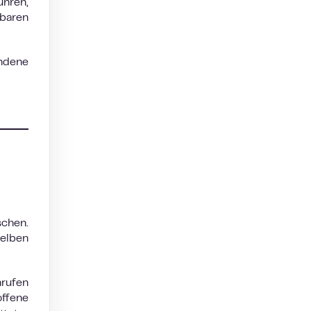
ühren,
lbaren
ndene
schen.
selben
nrufen
offene