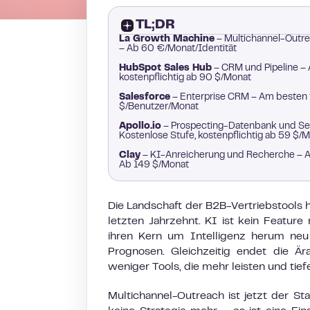
TL;DR
La Growth Machine
– Multichannel-Outre
– Ab 60 €/Monat/Identität
HubSpot Sales Hub
– CRM und Pipeline – 
kostenpflichtig ab 90 $/Monat
Salesforce
– Enterprise CRM – Am besten f
$/Benutzer/Monat
Apollo.io
– Prospecting-Datenbank und Seq
Kostenlose Stufe, kostenpflichtig ab 59 $/
Clay
– KI-Anreicherung und Recherche – Am 
Ab 149 $/Monat
Die Landschaft der B2B-Vertriebstools 
letzten Jahrzehnt. KI ist kein Feature
ihren Kern um Intelligenz herum neu 
Prognosen. Gleichzeitig endet die Är
weniger Tools, die mehr leisten und tiefer
Multichannel-Outreach ist jetzt der St