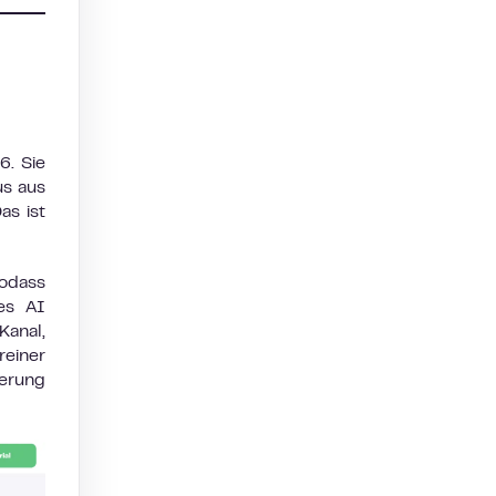
6. Sie
us aus
as ist
sodass
es AI
Kanal,
reiner
derung