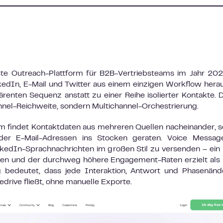
te Outreach-Plattform für B2B-Vertriebsteams im Jahr 202
kedIn, E-Mail und Twitter aus einem einzigen Workflow hera
renten Sequenz anstatt zu einer Reihe isolierter Kontakte. D
annel-Reichweite, sondern Multichannel-Orchestrierung.
rm findet Kontaktdaten aus mehreren Quellen nacheinander, 
er E-Mail-Adressen ins Stocken geraten. Voice Messag
inkedIn-Sprachnachrichten im großen Stil zu versenden – ein 
en und der durchweg höhere Engagement-Raten erzielt als 
g bedeutet, dass jede Interaktion, Antwort und Phasenän
drive fließt, ohne manuelle Exporte.