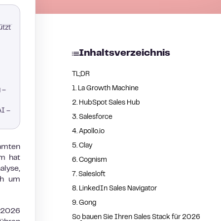
ützt
Inhaltsverzeichnis
TL;DR
1. La Growth Machine
 –
2. HubSpot Sales Hub
AI –
3. Salesforce
4. Apollo.io
5. Clay
samten
rm hat
6. Cognism
alyse,
7. Salesloft
ich um
8. LinkedIn Sales Navigator
9. Gong
t 2026
So bauen Sie Ihren Sales Stack für 2026