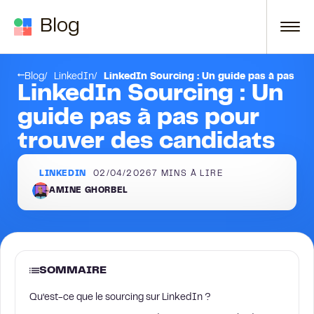
Passer au contenu
Blog
ncée 2 – Trouver les bonnes compétences
Réflexions finales
Blog
LinkedIn
LinkedIn Sourcing : Un guide pas à pas po
LinkedIn Sourcing : Un
guide pas à pas pour
trouver des candidats
LINKEDIN
02/04/2026
7
MINS À LIRE
AMINE GHORBEL
SOMMAIRE
Qu’est-ce que le sourcing sur LinkedIn ?