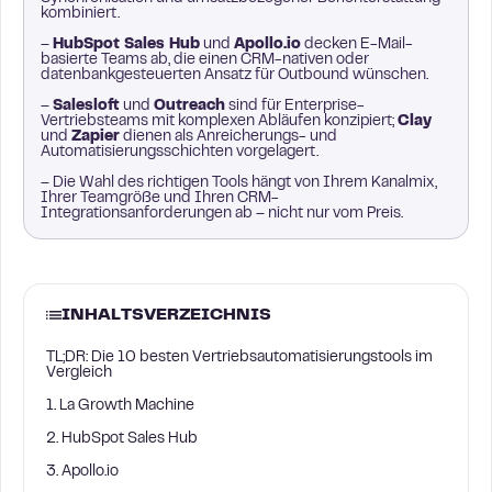
kombiniert.
–
HubSpot Sales Hub
und
Apollo.io
decken E-Mail-
basierte Teams ab, die einen CRM-nativen oder
datenbankgesteuerten Ansatz für Outbound wünschen.
–
Salesloft
und
Outreach
sind für Enterprise-
Vertriebsteams mit komplexen Abläufen konzipiert;
Clay
und
Zapier
dienen als Anreicherungs- und
Automatisierungsschichten vorgelagert.
– Die Wahl des richtigen Tools hängt von Ihrem Kanalmix,
Ihrer Teamgröße und Ihren CRM-
Integrationsanforderungen ab – nicht nur vom Preis.
INHALTSVERZEICHNIS
TL;DR: Die 10 besten Vertriebsautomatisierungstools im
Vergleich
1. La Growth Machine
2. HubSpot Sales Hub
3. Apollo.io