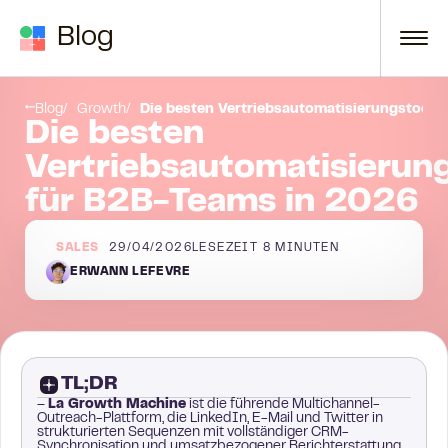
Zum Inhalt springen
Blog
TL;DR: Die 10 besten Vertriebsautomatisierungstools im Vergleich
Blog
Growth
Die besten Vertriebsautomatisierungstools
Die besten
Vertriebsautomatisierun
für B2B-Teams in 2026
SALES
29/04/2026
LESEZEIT
8
MINUTEN
ERWANN LEFEVRE
TL;DR
–
La Growth Machine
ist die führende Multichannel-
Outreach-Plattform, die LinkedIn, E-Mail und Twitter in
strukturierten Sequenzen mit vollständiger CRM-
Synchronisation und umsatzbezogener Berichterstattung