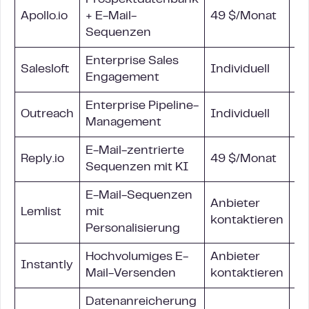
Prospektdatenbank
Apollo.io
+
E-Mail-
49 $/Monat
E-
Sequenzen
Enterprise Sales
E-
Salesloft
Individuell
Engagement
Li
Enterprise Pipeline-
E-
Outreach
Individuell
Management
Li
E-Mail-zentrierte
Reply.io
49 $/Monat
E-
Sequenzen mit KI
E-Mail-Sequenzen
Anbieter
Lemlist
mit
E-
kontaktieren
Personalisierung
Hochvolumiges E-
Anbieter
Instantly
E-
Mail-Versenden
kontaktieren
Datenanreicherung
N