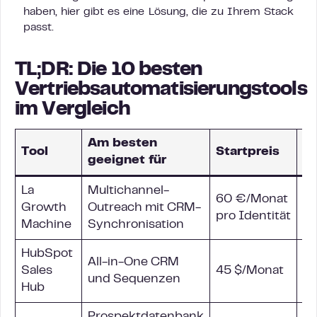
haben, hier gibt es eine Lösung, die zu Ihrem Stack
passt.
TL;DR: Die 10 besten
Vertriebsautomatisierungstools
im Vergleich
Am besten
Tool
Startpreis
Ka
geeignet für
La
Multichannel-
60 €/Monat
Li
Growth
Outreach mit
CRM
-
pro Identität
Tw
Machine
Synchronisation
HubSpot
All-in-One CRM
Sales
45 $/Monat
E-
und Sequenzen
Hub