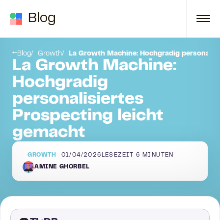
Zum Inhalt springen
Blog
Abschließende Überlegungen
Blog
Growth
La Growth Machine: Hochgradig personalisi
La Growth Machine:
Hochgradig
personalisiertes
Prospecting leicht
gemacht
GROWTH
01/04/2026
LESEZEIT
6
MINUTEN
AMINE GHORBEL