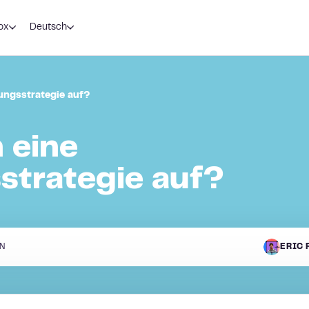
ox
Deutsch
rungsstrategie auf?
 eine
strategie auf?
N
ERIC