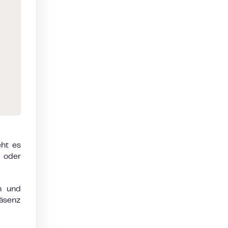
eht es
r oder
n und
räsenz