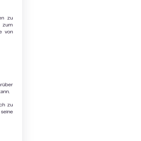
en zu
rd zum
he von
rüber
kann.
ich zu
 seine