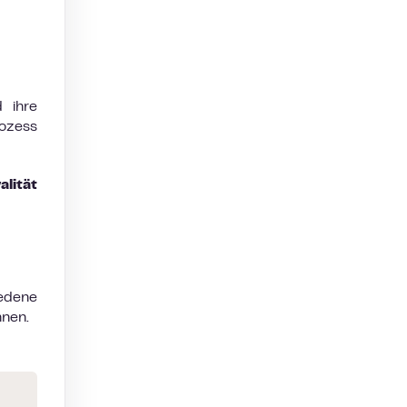
 ihre
rozess
lität
iedene
nnen.