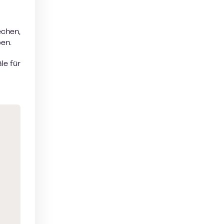
echen,
ben.
le für