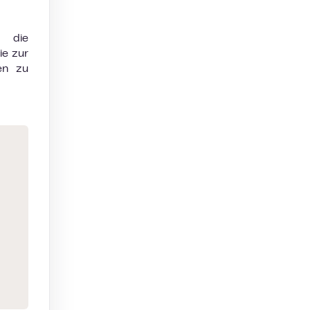
 die
ie zur
en zu