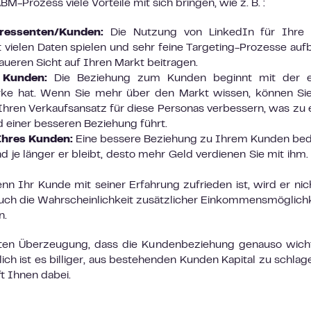
-Prozess viele Vorteile mit sich bringen, wie z. B. :
ressenten/Kunden:
Die Nutzung von LinkedIn für Ihre
t vielen Daten spielen und sehr feine Targeting-Prozesse auf
naueren Sicht auf Ihren Markt beitragen.
n Kunden:
Die Beziehung zum Kunden beginnt mit der e
Marke hat. Wenn Sie mehr über den Markt wissen, können Si
hren Verkaufsansatz für diese Personas verbessern, was zu
d einer besseren Beziehung führt.
Ihres Kunden:
Eine bessere Beziehung zu Ihrem Kunden be
und je länger er bleibt, desto mehr Geld verdienen Sie mit ihm.
n Ihr Kunde mit seiner Erfahrung zufrieden ist, wird er nic
auch die Wahrscheinlichkeit zusätzlicher Einkommensmöglich
n.
ten Überzeugung, dass die Kundenbeziehung genauso wicht
ch ist es billiger, aus bestehenden Kunden Kapital zu schlage
t Ihnen dabei.