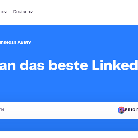
ox
Deutsch
 LinkedIn ABM?
man das beste Linke
EN
ERIC