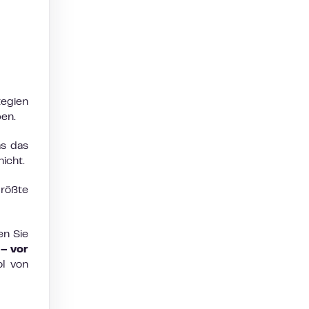
tegien
ben.
s das
icht.
größte
en Sie
 – vor
ol von