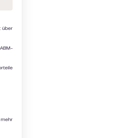
t über
 ABM-
rteile
= mehr