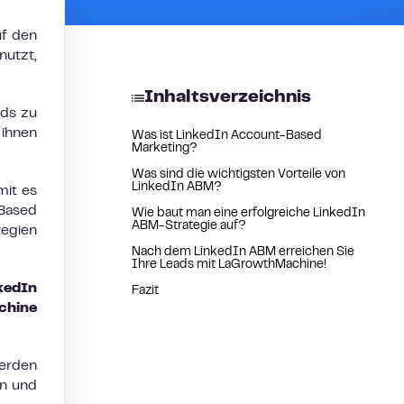
uf den
nutzt,
Inhaltsverzeichnis
ads zu
 ihnen
Was ist LinkedIn Account-Based
Marketing?
Was sind die wichtigsten Vorteile von
LinkedIn ABM?
mit es
 Based
Wie baut man eine erfolgreiche LinkedIn
ABM-Strategie auf?
tegien
Nach dem LinkedIn ABM erreichen Sie
Ihre Leads mit LaGrowthMachine!
kedIn
Fazit
chine
werden
en und