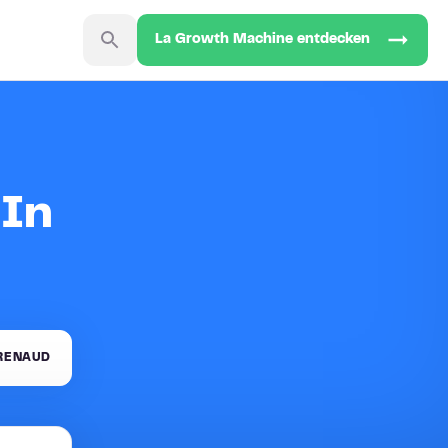
La Growth Machine entdecken
dIn
 RENAUD