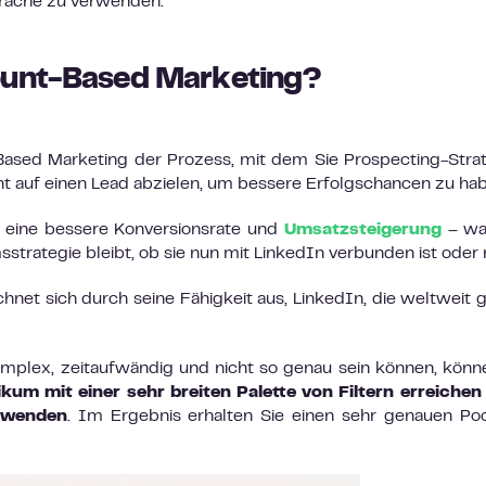
prache zu verwenden.
ount-Based Marketing?
ased Marketing der Prozess, mit dem Sie Prospecting-Stra
ht auf einen Lead abzielen, um bessere Erfolgschancen zu ha
r eine bessere Konversionsrate und
Umsatzsteigerung
– wa
rategie bleibt, ob sie nun mit LinkedIn verbunden ist oder n
net sich durch seine Fähigkeit aus, LinkedIn, die weltweit 
plex, zeitaufwändig und nicht so genau sein können, könn
um mit einer sehr breiten Palette von Filtern erreichen
erwenden
. Im Ergebnis erhalten Sie einen sehr genauen Po