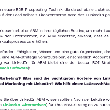
 neuere B2B-Prospecting-Technik, die darauf abzielt, sich a
uf den Lead selbst zu konzentrieren. Wird dazu LinkedIn ge
riebsmitarbeiter ABM in ihrer täglichen Routine, um mehr Le
7% der Unternehmen, die ABM einsetzen, erkannt, dass es
erkaufsprozess zu erhöhen.
rfordert Fähigkeiten, Wissen und eine gute Organisation, da
en, eine ABM-Strategie voranzutreiben, einschließlich Account
ng von LinkedIn für ABM bleibt eine der besten ROI-Stra
each Software
)!
arketing? Was sind die wichtigsten Vorteile von Lin
 Marketing mit LinkedIn? Wie hilft einem LaGrowthMa
was Sie über LinkedIn ABM wissen sollten. Nach der Lektüre 
ie
LinkedIn-Alternativen
) für Ihre ABM-Strategien zu nutz