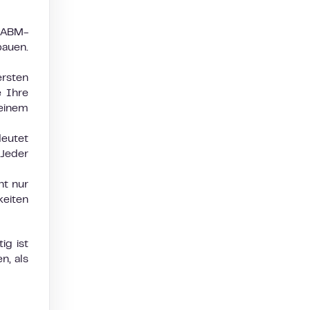
 ABM-
bauen.
rsten
e Ihre
 einem
deutet
 Jeder
ht nur
keiten
ig ist
n, als