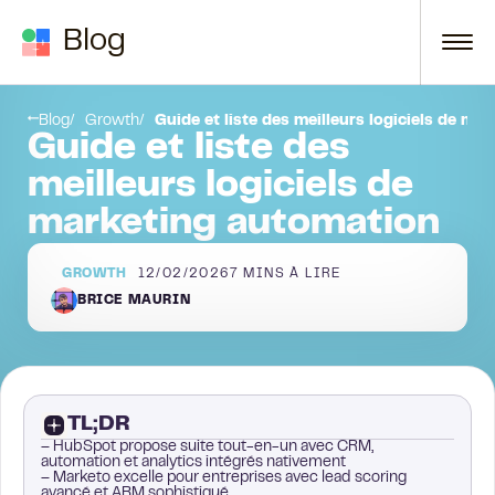
Passer au contenu
Blog
Conclusion
Blog
Growth
Guide et liste des meilleurs logiciels de ma
Guide et liste des
meilleurs logiciels de
marketing automation
GROWTH
12/02/2026
7
MINS À LIRE
BRICE MAURIN
TL;DR
– HubSpot propose suite tout-en-un avec CRM,
automation et analytics intégrés nativement
– Marketo excelle pour entreprises avec lead scoring
avancé et ABM sophistiqué