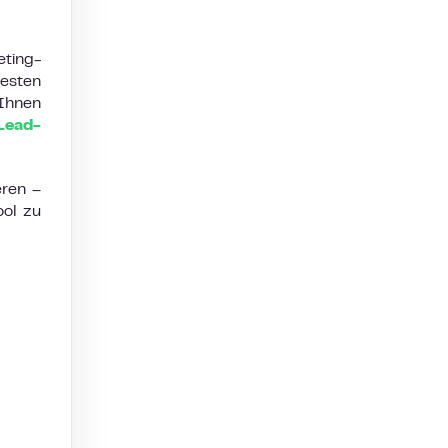
ting-
esten
 Ihnen
Lead-
eren –
ool zu