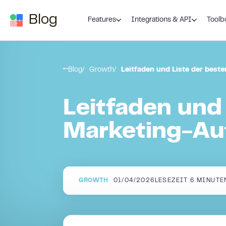
Zum Inhalt springen
Blog
Features
Integrations & API
Toolb
Blog
Growth
Leitfaden und Liste der bes
Leitfaden und
Marketing-Au
GROWTH
01/04/2026
LESEZEIT
6
MINUTE