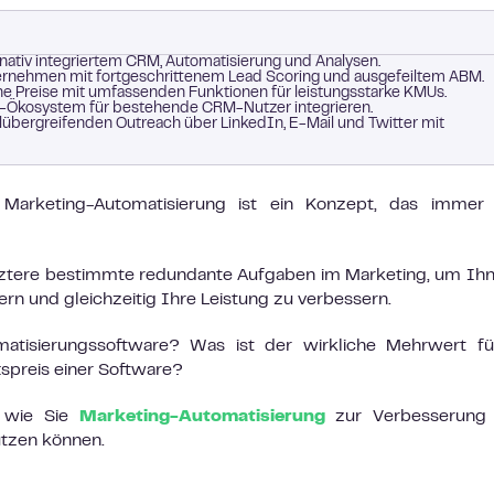
 nativ integriertem CRM, Automatisierung und Analysen.
ternehmen mit fortgeschrittenem Lead Scoring und ausgefeiltem ABM.
e Preise mit umfassenden Funktionen für leistungsstarke KMUs.
rce-Ökosystem für bestehende CRM-Nutzer integrieren.
übergreifenden Outreach über LinkedIn, E-Mail und Twitter mit
rketing-Automatisierung ist ein Konzept, das immer
letztere bestimmte redundante Aufgaben im Marketing, um Ih
ern und gleichzeitig Ihre Leistung zu verbessern.
omatisierungssoftware? Was ist der wirkliche Mehrwert f
spreis einer Software?
, wie Sie
Marketing-Automatisierung
zur Verbesserung 
utzen können.