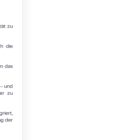
tät zu
h die
um das
e- und
ser zu
riert,
ng der