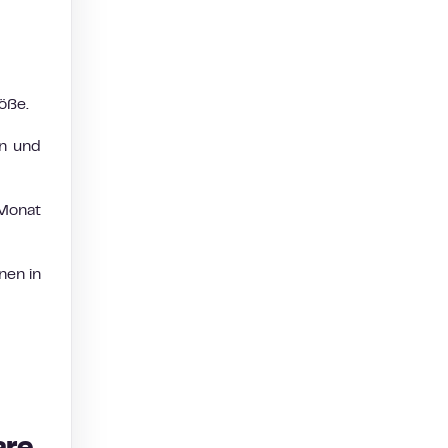
öße.
hn und
Monat
nen in