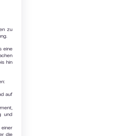
ben zu
ung.
s eine
achen
is hin
en:
nd auf
ement,
g und
 einer
er die