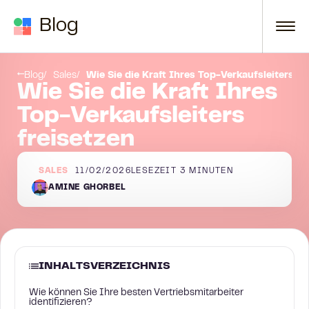
Zum Inhalt springen
Blog
fsleistung(en)?
Abschließende Überlegungen
Blog
Sales
Wie Sie die Kraft Ihres Top-Verkaufsleiters fr
Wie Sie die Kraft Ihres
Top-Verkaufsleiters
freisetzen
SALES
11/02/2026
LESEZEIT
3
MINUTEN
AMINE GHORBEL
INHALTSVERZEICHNIS
Wie können Sie Ihre besten Vertriebsmitarbeiter
identifizieren?