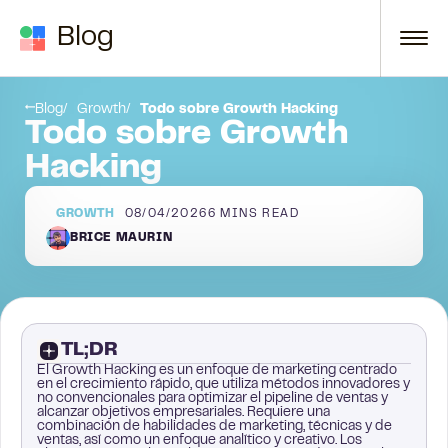
Skip to content
Blog
adquisición
Conclusión
Blog
Growth
Todo sobre Growth Hacking
Todo sobre Growth
Hacking
GROWTH
08/04/2026
6
MINS READ
BRICE MAURIN
TL;DR
El Growth Hacking es un enfoque de marketing centrado
en el crecimiento rápido, que utiliza métodos innovadores y
no convencionales para optimizar el pipeline de ventas y
alcanzar objetivos empresariales. Requiere una
combinación de habilidades de marketing, técnicas y de
ventas, así como un enfoque analítico y creativo. Los