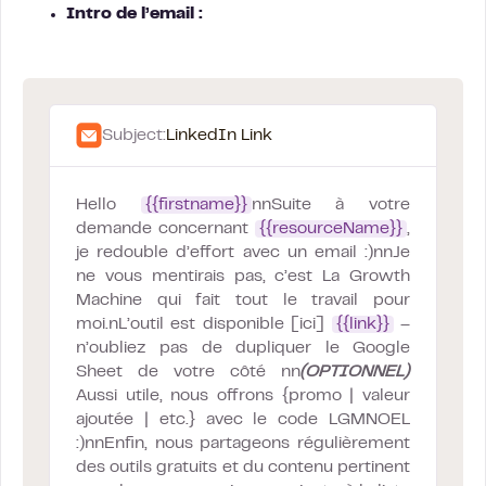
Intro de l’email :
Subject:
LinkedIn Link
Hello
{{firstname}}
nnSuite à votre
demande concernant
{{resourceName}}
,
je redouble d’effort avec un email :)nnJe
ne vous mentirais pas, c’est La Growth
Machine qui fait tout le travail pour
moi.nL’outil est disponible [ici]
{{link}}
–
n’oubliez pas de dupliquer le Google
Sheet de votre côté nn
(OPTIONNEL)
Aussi utile, nous offrons {promo | valeur
ajoutée | etc.} avec le code LGMNOEL
:)nnEnfin, nous partageons régulièrement
des outils gratuits et du contenu pertinent