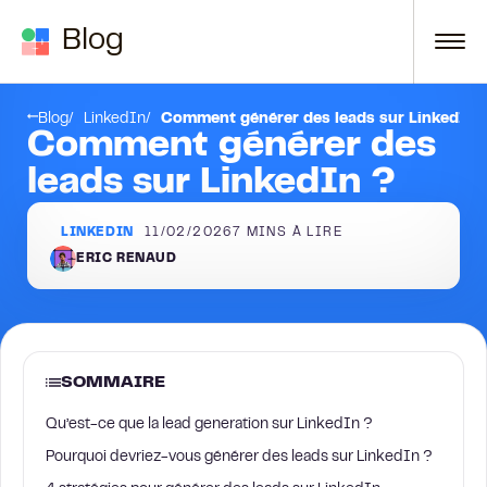
Passer au contenu
Blog
n
Dernières réflexions
Blog
LinkedIn
Comment générer des leads sur LinkedIn 
Comment générer des
leads sur LinkedIn ?
LINKEDIN
11/02/2026
7
MINS À LIRE
ERIC RENAUD
SOMMAIRE
Qu’est-ce que la lead generation sur LinkedIn ?
Pourquoi devriez-vous générer des leads sur LinkedIn ?