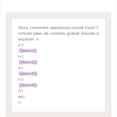
Alors, comment avezèvous trouvé l’outil ?
nnVoici plein de contenu gratuit d’accès à
explorer :n
n t
{{item1}}
n t
{{item2}}
n t
{{item3}}
n t
{{item4}}
n t
etc.
n