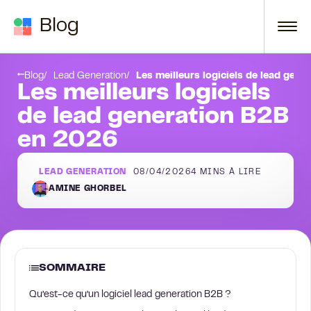
Passer au contenu
Blog
 de lead generation B2B
Test 1 : LaGrowthMachine
Blog
Lead Generation
Les meilleurs logiciels de lead gen
Les meilleurs logiciels
de lead generation B2B
en 2026
LEAD GENERATION
08/04/2026
4
MINS À LIRE
AMINE GHORBEL
SOMMAIRE
Qu’est-ce qu’un logiciel lead generation B2B ?