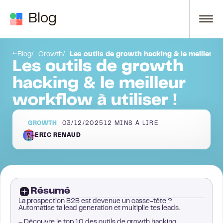
Passer au contenu
Blog
Qu’est-ce qu’un outil d’automatisation ?
Blog
Growth
Les outils de growth hacking & le meilleur w
Les outils de growth
hacking & le meilleur
workflow à utiliser !
GROWTH
03/12/2025
12
MINS À LIRE
ERIC RENAUD
Résumé
La prospection B2B est devenue un casse-tête ?
Automatise ta lead generation et multiplie tes leads.
– Découvre le top 10 des outils de growth hacking